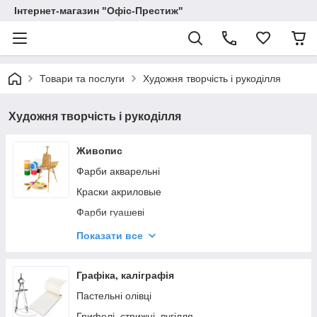
Інтернет-магазин "Офіс-Престиж"
Товари та послуги
Художня творчість і рукоділля
Художня творчість і рукоділля
Живопис
Фарби акварельні
Краски акриловые
Фарби гуашеві
Фарби масляні
Показати все
Мольберти, етюдники
Пензлі художні
Графіка, каліграфія
Аксесуари для художників
Пастельні олівці
Папір
Грифелі, стрижні, вугілля