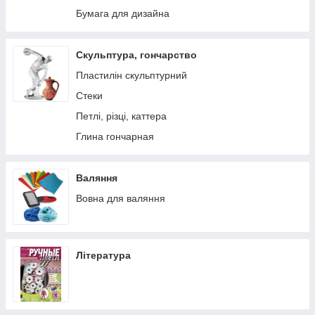
Заготовки для декорування
Бумага для дизайна
Інструменти для скрапбукінгу та декору
Скульптура, гончарство
Пластилін скульптурний
Стеки
Петлі, різці, каттера
Глина гончарная
Валяння
Вовна для валяння
Література