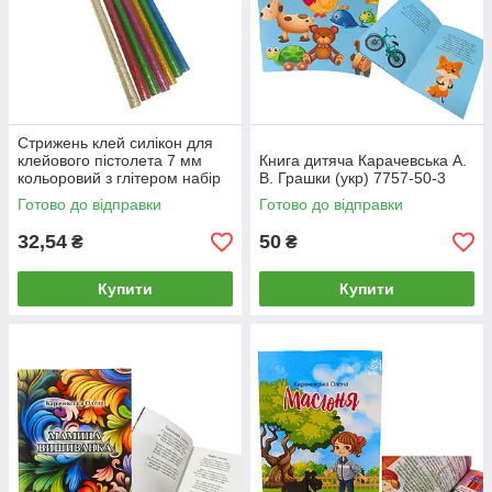
Стрижень клей силікон для
клейового пістолета 7 мм
Книга дитяча Карачевська А.
кольоровий з глітером набір
В. Грашки (укр) 7757-50-3
7 шт. довжина 18 см 0251-
Готово до відправки
Готово до відправки
MIX
32,54
50
₴
₴
Купити
Купити