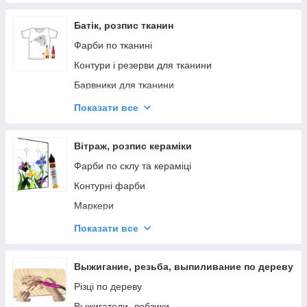
Заготовки для декупажа, основы
Лак для декупажу. Клей.
Батік, розпис тканин
Допоміжні матеріали для кракелюру
Фарби по тканині
Контури і резерви для тканини
Барвники для тканини
Маркери
Показати все
Допоміжні матеріали для батика
Інструменти (спонж, чантинги, рамки і т. п.)
Вітраж, розпис кераміки
Термоналіпки
Фарби по склу та кераміці
Стразы, украшения
Контурні фарби
Платки, матеріал, основи
Маркери
Гелі, лаки, медіуми
Показати все
Штампи та трафарети
Основи, заготівлі, вітражі
Выжигание, резьба, выпиливание по дереву
Різці по дереву
Выжигатели, лобзики