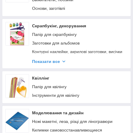
Основи, заготівлі
Скрапбукінг, декорування
Папір для скрапбукінгу
Заготовки для альбомов
Контурні наклейки, акрилові заготовки, висічки
Скотч декоративний, стрічки
Показати все
Маркери, ручки
Контури, фарби для скрапбукінгу
Квіллінг
Фетр, фоамиран, креп виробний
Папір для квілінгу
Брадси
Інструменти для квілінгу
Декор для скрапбукинга
Бульонки
Моделювання та дизайн
Штампи для скрапбукінгу
Ножі макетні, леза, різці для ліногравюри
Фігурні дироколи
Килимки самовосстанавливющиеся