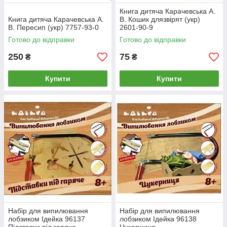
Книга дитяча Карачевська А.
Книга дитяча Карачевська А.
В. Кошик длязвірят (укр)
В. Пересип (укр) 7757-93-0
2601-90-9
Готово до відправки
Готово до відправки
250
75
₴
₴
Купити
Купити
Набір для випилювання
Набір для випилювання
лобзиком Ідейка 96137
лобзиком Ідейка 96138