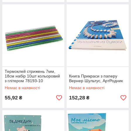
Термоклей стрижень 7мм,
18см набір 10шт кольоровий
Книга Прикраси з паперу
з глітером 78193-10
Вернер Шультус, АртРодник
Немає в наявності
Немає в наявності
55,92
152,28
₴
₴