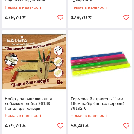
Підставки під гаряче
Цукерниця
Немає в наявності
Немає в наявності
479,70
479,70
₴
₴
Набір для випилювання
Термоклей стрижень 11мм,
лобзиком Ідейка 96139
18см набір 6шт кольоровий
Пенал для олівців
78192-6
Немає в наявності
Немає в наявності
479,70
56,40
₴
₴