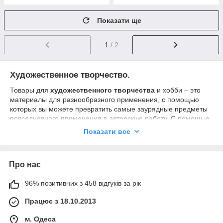
Показати ще
1
/ 2
Художественное творчество.
Товары для
художественного творчества
и хобби – это
материалы для разнообразного применения, с помощью
которых вы можете превратить самые заурядные предметы
повседневного применения в авторскую работу. С помощью
материалов для хобби вы украсите свой дом, создадите
Показати все
праздник своими руками.
Раздел художественного творчества включает в себя
практически все необходимые расходные материалы и
Про нас
инструменты для профессиональных и начинающих
художников – акварельные, масляные, гуашевые, акриловые,
96% позитивних з 458 відгуків за рік
темперные краски; холсты на картоне, холсты на картоне с
контурами, пластилин скульптурный и многое другое.
Працює з 18.10.2013
м. Одеса