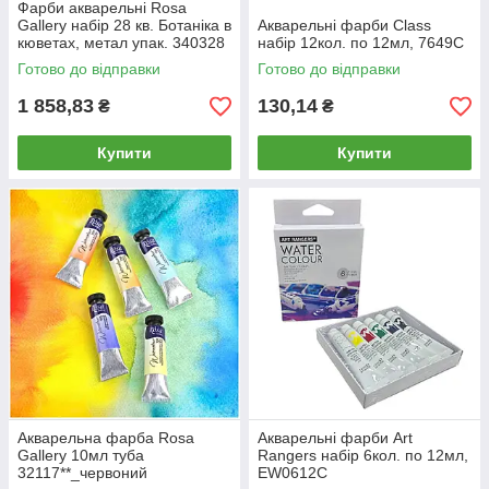
Фарби акварельні Rosa
Gallery набір 28 кв. Ботаніка в
Акварельні фарби Class
кюветах, метал упак. 340328
набір 12кол. по 12мл, 7649C
Готово до відправки
Готово до відправки
1 858,83
130,14
₴
₴
Купити
Купити
Акварельна фарба Rosa
Акварельні фарби Art
Gallery 10мл туба
Rangers набір 6кол. по 12мл,
32117**_червоний
EW0612C