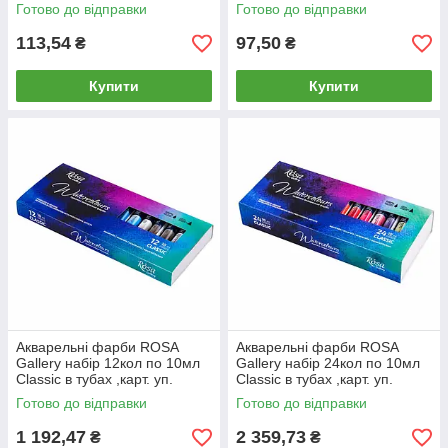
английський (736)
Готово до відправки
Готово до відправки
113,54
97,50
₴
₴
Купити
Купити
Акварельні фарби ROSA
Акварельні фарби ROSA
Gallery набір 12кол по 10мл
Gallery набір 24кол по 10мл
Classic в тубах ,карт. уп.
Classic в тубах ,карт. уп.
340107
340108
Готово до відправки
Готово до відправки
1 192,47
2 359,73
₴
₴