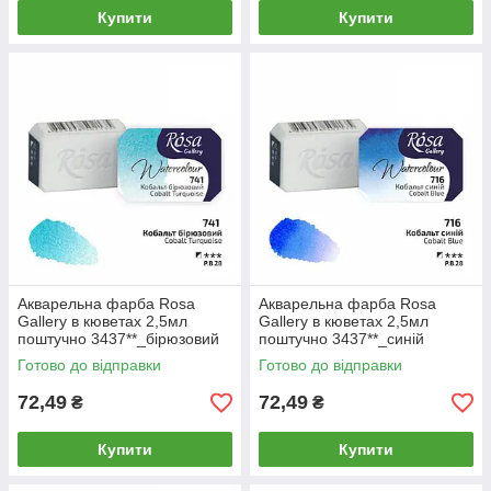
Купити
Купити
Акварельна фарба Rosa
Акварельна фарба Rosa
Gallery в кюветах 2,5мл
Gallery в кюветах 2,5мл
поштучно 3437**_бірюзовий
поштучно 3437**_синій
кобальт (741)
кобальт (716)
Готово до відправки
Готово до відправки
72,49
72,49
₴
₴
Купити
Купити