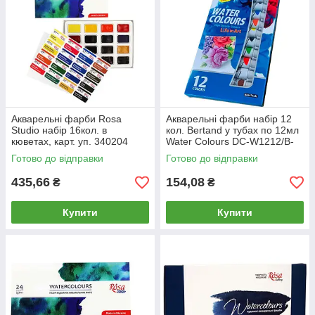
Акварельні фарби Rosa
Акварельні фарби набір 12
Studio набір 16кол. в
кол. Bertand у тубах по 12мл
кюветах, карт. уп. 340204
Water Colours DC-W1212/B-
9112W
Готово до відправки
Готово до відправки
435,66
154,08
₴
₴
Купити
Купити