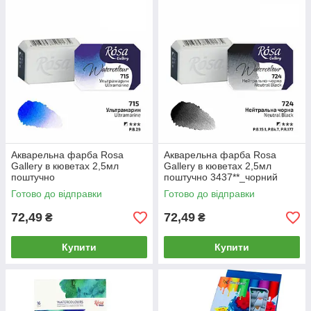
Акварельна фарба Rosa
Акварельна фарба Rosa
Gallery в кюветах 2,5мл
Gallery в кюветах 2,5мл
поштучно
поштучно 3437**_чорний
3437**_ультрамарин (715)
нейтральний (724)
Готово до відправки
Готово до відправки
72,49
72,49
₴
₴
Купити
Купити