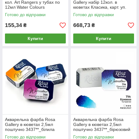
кол. Art Rangers у тубах по
Gallery набір 12кол. в
12мл Water Colours
кюветах Класика, карт. уп.
EW1212C-*
340012
Готово до відправки
Готово до відправки
155,34
668,73
₴
₴
Купити
Купити
Акварельна фарба Rosa
Акварельна фарба Rosa
Gallery в кюветах 2,5мл
Gallery в кюветах 2,5мл
поштучно 3437**_білила
поштучно 3437**_бірюзовий
цинкові (701)
(714)
Готово до відправки
Готово до відправки