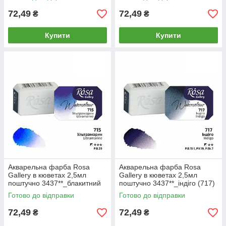
72,49
72,49
₴
₴
Купити
Купити
Акварельна фарба Rosa
Акварельна фарба Rosa
Gallery в кюветах 2,5мл
Gallery в кюветах 2,5мл
поштучно 3437**_блакитний
поштучно 3437**_індіго (717)
(718)
Готово до відправки
Готово до відправки
72,49
72,49
₴
₴