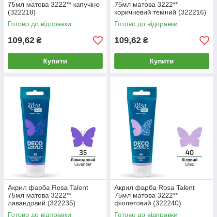
75мл матова 3222** капучіно
75мл матова 3222**
(322218)
коричневий темний (322216)
Готово до відправки
Готово до відправки
109,62
109,62
₴
₴
Купити
Купити
Акрил фарба Rosa Talent
Акрил фарба Rosa Talent
75мл матова 3222**
75мл матова 3222**
лавандовий (322235)
фіолетовий (322240)
Готово до відправки
Готово до відправки