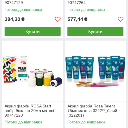
90747129
90747264
Готово до відправки
Готово до відправки
384,30
577,44
₴
₴
Купити
Купити
Акрил фарби ROSA Start
Акрил фарба Rosa Talent
набір 9кол по 20мл матові
75мл матова 3222**_білий
90747128
(322201)
Готово до відправки
Готово до відправки