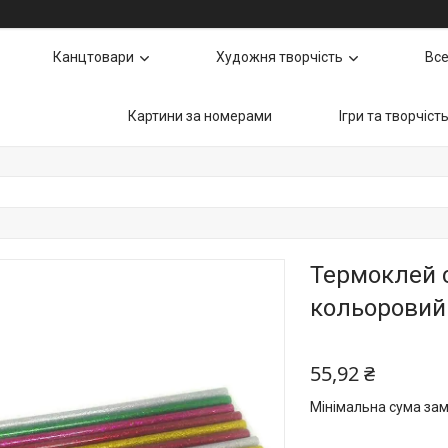
Канцтовари
Художня творчість
Все
Картини за номерами
Ігри та творчіст
Термоклей 
кольоровий 
55,92 ₴
Мінімальна сума зам