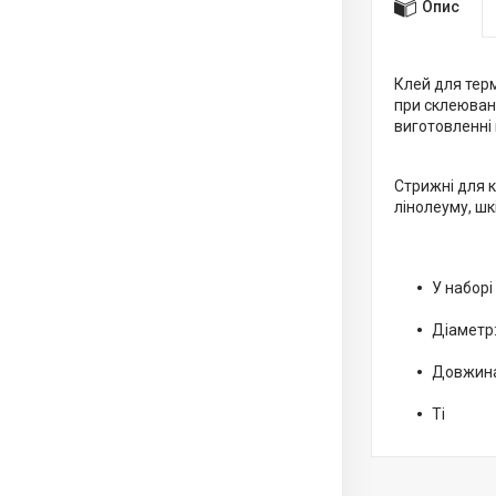
Опис
Клей для терм
при склеюванн
виготовленні 
Стрижні для к
лінолеуму, шк
У наборі
Діаметр:
Довжина
Ті