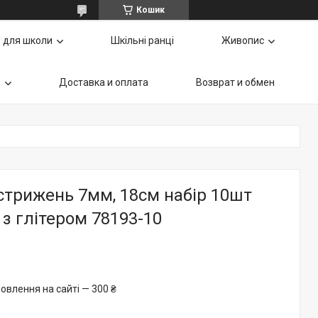
Кошик
 для школи
Шкільні ранці
Живопис
ь
Доставка и оплата
Возврат и обмен
стрижень 7мм, 18см набір 10шт
з глітером 78193-10
овлення на сайті — 300 ₴