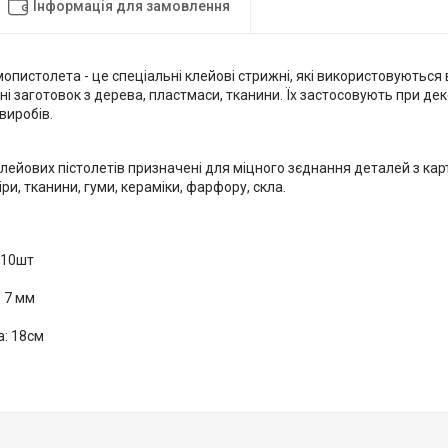
Інформація для замовлення
опистолета - це спеціальні клейові стрижні, які використовуються 
і заготовок з дерева, пластмаси, тканини. Їх застосовують при деко
виробів.
лейових пістолетів призначені для міцного зєднання деталей з карт
іри, тканини, гуми, кераміки, фарфору, скла.
 10шт
 7 мм
: 18см