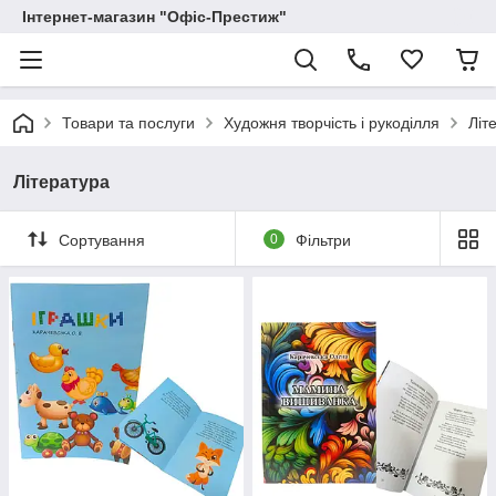
Інтернет-магазин "Офіс-Престиж"
Товари та послуги
Художня творчість і рукоділля
Літ
Література
Сортування
0
Фільтри