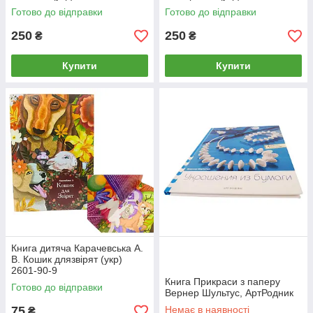
Готово до відправки
Готово до відправки
250
250
₴
₴
Купити
Купити
Книга дитяча Карачевська А.
В. Кошик длязвірят (укр)
2601-90-9
Книга Прикраси з паперу
Готово до відправки
Вернер Шультус, АртРодник
75
Немає в наявності
₴