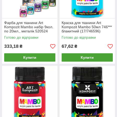
Фарба для тканини Art
Краска для тканини Art
Kompozit Mambo набір 9кол.
Kompozit Mambo 50мл 746***
по 20мл., металік 520524
блакитний (17/746596)
Готово до відправки
Готово до відправки
333,18
67,62
₴
₴
Купити
Купити