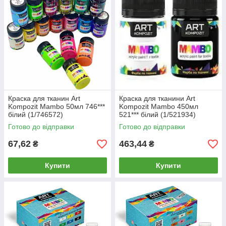
Краска для тканин Art
Краска для тканини Art
Kompozit Mambo 50мл 746***
Kompozit Mambo 450мл
білий (1/746572)
521*** білий (1/521934)
Готово до відправки
Готово до відправки
67,62
463,44
₴
₴
Купити
Купити