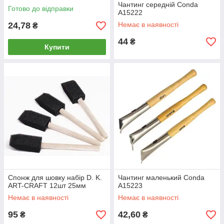
Чантинг середній Conda
Готово до відправки
А15222
24,78
Немає в наявності
₴
44
₴
Купити
Спонж для шовку набір D. K.
Чантинг маленький Conda
ART-CRAFT 12шт 25мм
А15223
Немає в наявності
Немає в наявності
95
42,60
₴
₴