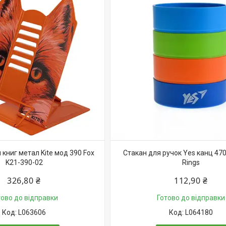
 книг метал Kite мод 390 Fox
Стакан для ручок Yes канц 470
K21-390-02
Rings
326,80 ₴
112,90 ₴
тово до відправки
Готово до відправки
L063606
L064180