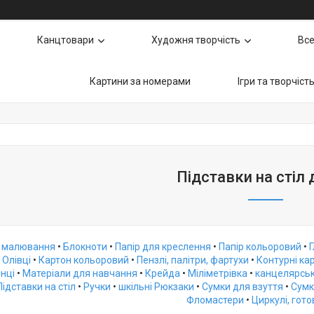
Канцтовари
Художня творчість
Все
Картини за номерами
Ігри та творчіст
Підставки на стіл 
 малювання
•
Блокноти
•
Папір для креслення
•
Папір кольоровий
•
•
Олівці
•
Картон кольоровий
•
Пензлі, палітри, фартухи
•
Контурні кар
инці
•
Матеріали для навчання
•
Крейда
•
Міліметрівка
•
канцелярськ
Підставки на стіл
•
Ручки
•
шкільні Рюкзаки
•
Сумки для взуття
•
Сумк
Фломастери
•
Циркулі, гот