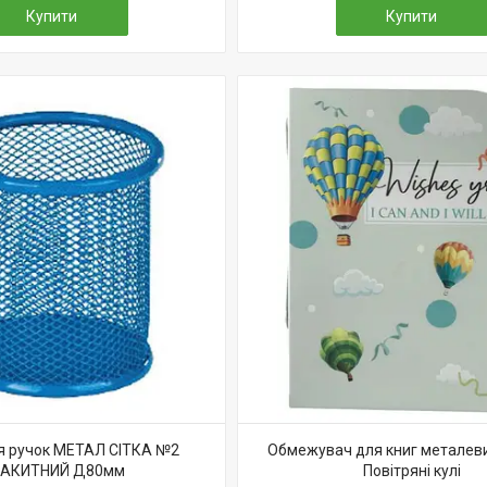
Купити
Купити
я ручок МЕТАЛ СІТКА №2
Обмежувач для книг металев
АКИТНИЙ Д80мм
Повітряні кулі