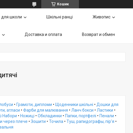
Кошик
 для школи
Шкільні ранці
Живопис
ь
Доставка и оплата
Возврат и обмен
дитячі
Глобуси
•
Грамоти, дипломи
•
Щоденники шкільні
•
Дошки для
ти, атласи
•
Фарби для малювання
•
Ланч бокси
•
Ластики
•
і Набори
•
Ножиці
•
Обкладинки
•
Папки, портфелі
•
Пенали
•
и через плече
•
Зошити
•
Точила
•
Туш, рапидографы, пір'я
•
овальня