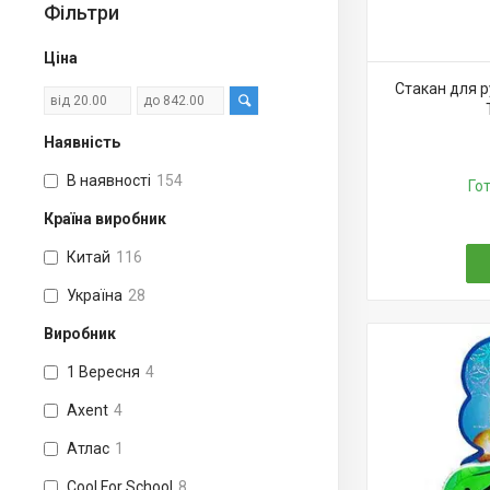
Фільтри
Ціна
Стакан для р
Наявність
В наявності
154
Го
Країна виробник
Китай
116
Україна
28
Виробник
1 Вересня
4
Axent
4
Aтлас
1
Cool For School
8