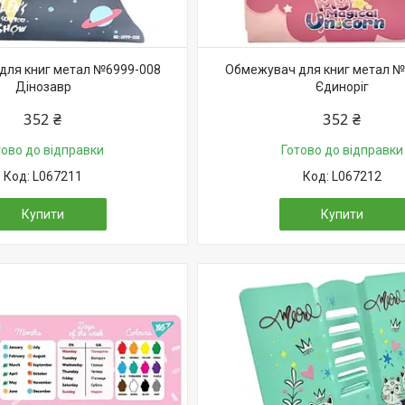
для книг метал №6999-008
Обмежувач для книг метал №
Дінозавр
Єдиноріг
352 ₴
352 ₴
тово до відправки
Готово до відправки
L067211
L067212
Купити
Купити