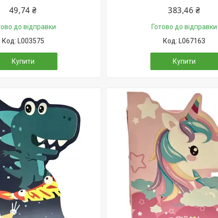
49,74 ₴
383,46 ₴
тово до відправки
Готово до відправки
L003575
L067163
Купити
Купити