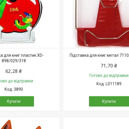
а для книг пластик XD-
Підставка для книг метал 711
898/029/318
71,70 ₴
62,28 ₴
Готово до відправки
тово до відправки
L011189
3890
Купити
Купити