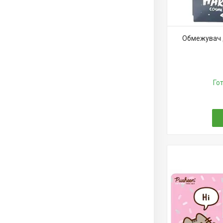
Обмежувач 
Го