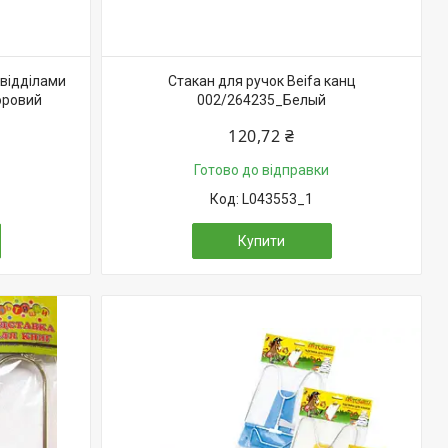
 відділами
Стакан для ручок Beifa канц
оровий
002/264235_Белый
120,72 ₴
Готово до відправки
L043553_1
Купити