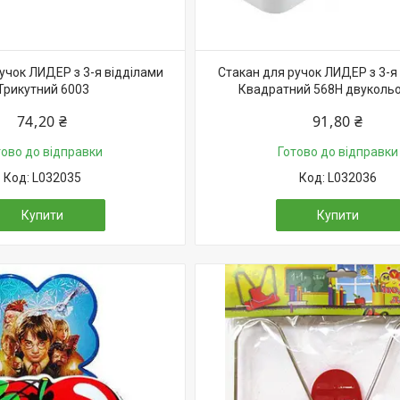
учок ЛИДЕР з 3-я відділами
Стакан для ручок ЛИДЕР з 3-я
Трикутний 6003
Квадратний 568Н двуколь
74,20 ₴
91,80 ₴
тово до відправки
Готово до відправки
L032035
L032036
Купити
Купити