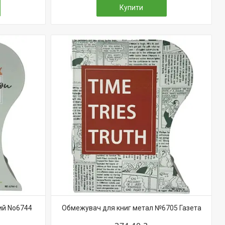
Купити
ий No6744
Обмежувач для книг метал №6705 Газета