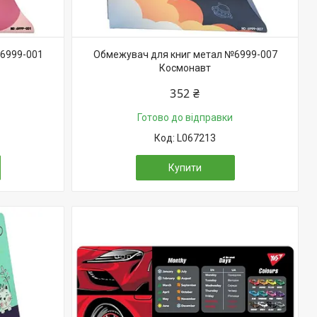
6999-001
Обмежувач для книг метал №6999-007
Космонавт
352 ₴
Готово до відправки
L067213
Купити