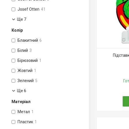
Josef Otten
41
Ще 7
Колір
Блакитний
6
Білий
3
Підставк
Бірюзовий
1
Жовтий
1
Зелений
5
Го
Ще 6
Матеріал
Метал
1
Пластик
1