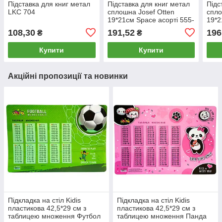
Підставка для книг метал
Підставка для книг метал
Підс
LKC 704
сплошна Josef Otten
спло
19*21см Space асорті 555-
19*2
386/525-В
555-
108,30
191,52
196
₴
₴
Купити
Купити
Акційні пропозиції та новинки
Підкладка на стіл Kidis
Підкладка на стіл Kidis
пластикова 42,5*29 см з
пластикова 42,5*29 см з
таблицею множення Футбол
таблицею множення Панда