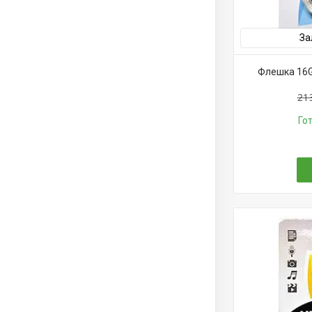
За
Флешка 16GB
21
Го