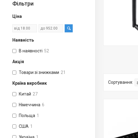
Фільтри
Ціна
Наявність
В наявності
52
Акція
Товари зі знижками
21
Країна виробник
Китай
27
Німеччина
6
Польща
1
США
1
Україна
1