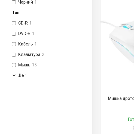
Чорний
1
Тип
CD-R
1
DVD-R
1
Кабель
1
Клавіатура
2
Мышь
15
Ще 1
Мишка дрото
Го