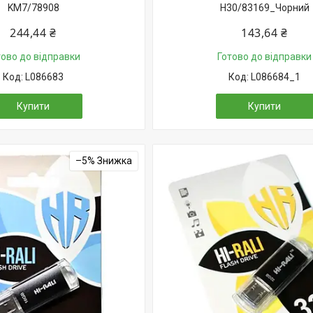
KM7/78908
H30/83169_Чорний
244,44 ₴
143,64 ₴
тово до відправки
Готово до відправки
L086683
L086684_1
Купити
Купити
–5%