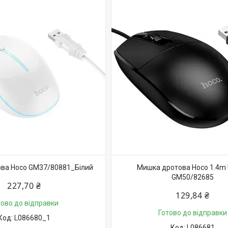
ва Hoco GM37/80881_Білий
Мишка дротова Hoco 1.4m
GM50/82685
227,70 ₴
129,84 ₴
тово до відправки
Готово до відправки
L086680_1
L086681