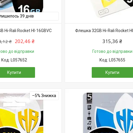
лишилось 39 днів
 Hi-Rali Rocket HI-16GBVC
Флешка 32GB Hi-Rali Rocket 
202,46 ₴
315,36 ₴
3,12 ₴
тово до відправки
Готово до відправки
L057652
L057655
Купити
Купити
–5%