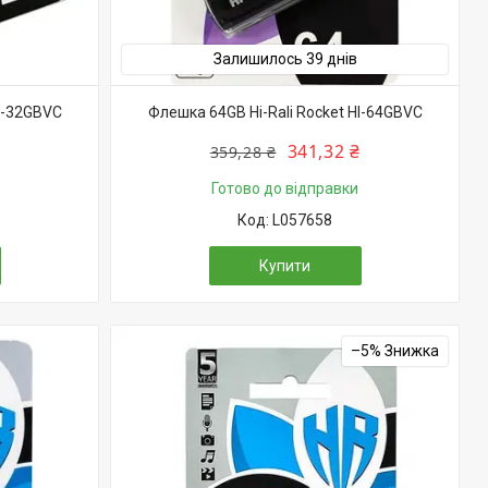
Залишилось 39 днів
HI-32GBVC
Флешка 64GB Hi-Rali Rocket HI-64GBVC
341,32 ₴
359,28 ₴
Готово до відправки
L057658
Купити
–5%