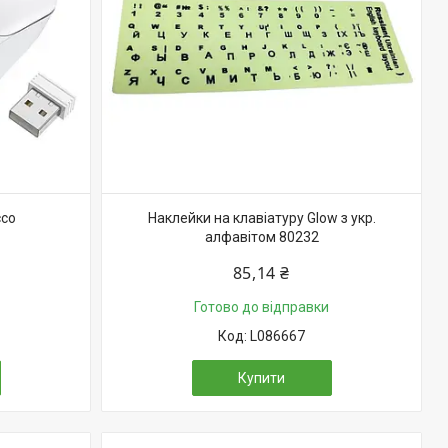
cco
Наклейки на клавіатуру Glow з укр.
алфавітом 80232
85,14 ₴
Готово до відправки
L086667
Купити