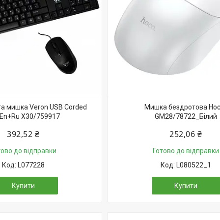
та мишка Veron USB Corded
Мишка бездротова Ho
En+Ru X30/759917
GM28/78722_Білий
392,52 ₴
252,06 ₴
тово до відправки
Готово до відправки
L077228
L080522_1
Купити
Купити