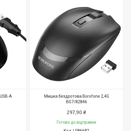
 USB-A
Мишка бездротова Borofone 2,4G
BG7/82846
297,90 ₴
Готово до відправки
L086682