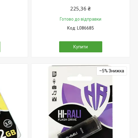
225,36 ₴
Готово до відправки
L086685
Купити
–5%