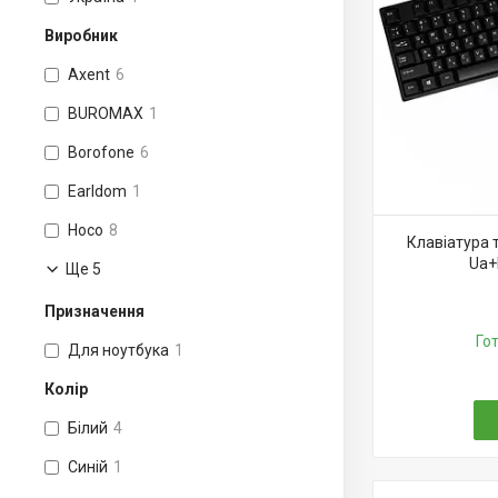
Виробник
Axent
6
BUROMAX
1
Borofone
6
Earldom
1
Hoco
8
Клавіатура 
Ua+
Ще 5
Призначення
Го
Для ноутбука
1
Колір
Білий
4
Синій
1