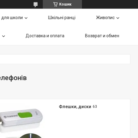
Кошик
 для школи
Шкільні ранці
Живопис
ь
Доставка и оплата
Возврат и обмен
елефонів
Флешки, диски
63