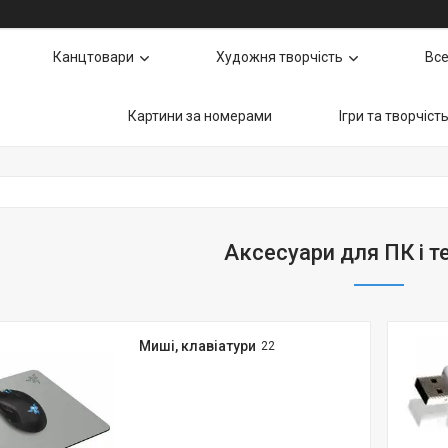
Канцтовари
Художня творчість
Все
Картини за номерами
Ігри та творчіст
Аксесуари для ПК і т
Миші, клавіатури
22