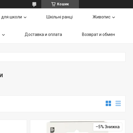
Кошик
 для школи
Шкільні ранці
Живопис
ь
Доставка и оплата
Возврат и обмен
и
–5%