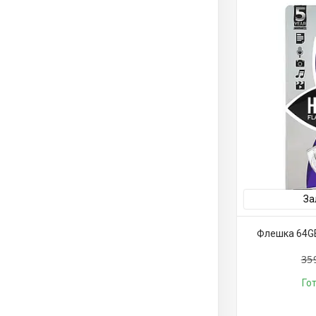
За
Флешка 64GB 
35
Го