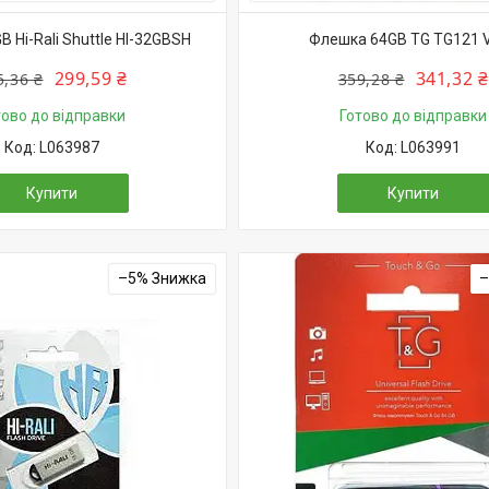
 Hi-Rali Shuttle HI-32GBSH
Флешка 64GB TG TG121 
299,59 ₴
341,32 ₴
5,36 ₴
359,28 ₴
тово до відправки
Готово до відправки
L063987
L063991
Купити
Купити
–5%