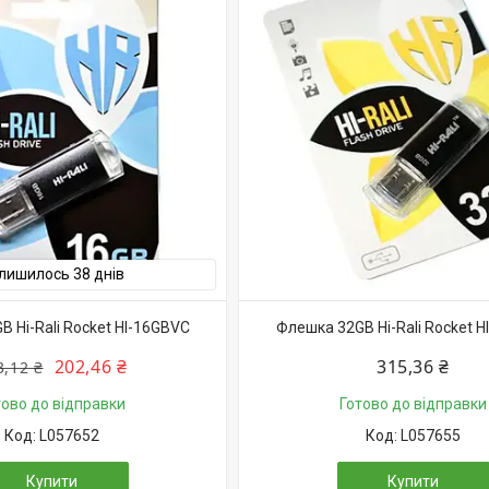
лишилось 38 днів
 Hi-Rali Rocket HI-16GBVC
Флешка 32GB Hi-Rali Rocket 
202,46 ₴
315,36 ₴
3,12 ₴
тово до відправки
Готово до відправки
L057652
L057655
Купити
Купити