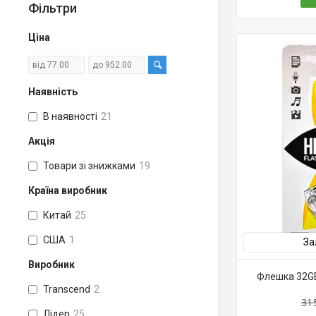
Фільтри
Ціна
Наявність
В наявності
21
Акція
Товари зі знижками
19
Країна виробник
Китай
25
США
1
За
Виробник
Флешка 32GB 
Transcend
2
31
Лідер
25