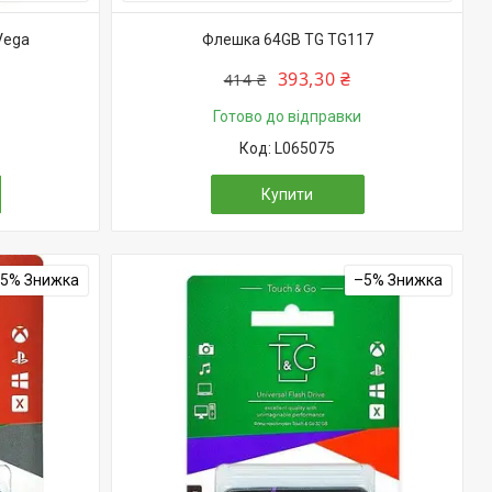
Vega
Флешка 64GB TG TG117
393,30 ₴
414 ₴
Готово до відправки
L065075
Купити
–5%
–5%