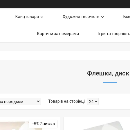
Канцтовари
Художня творчість
Все
Картини за номерами
Ігри та творчіст
Флешки, диск
–5%