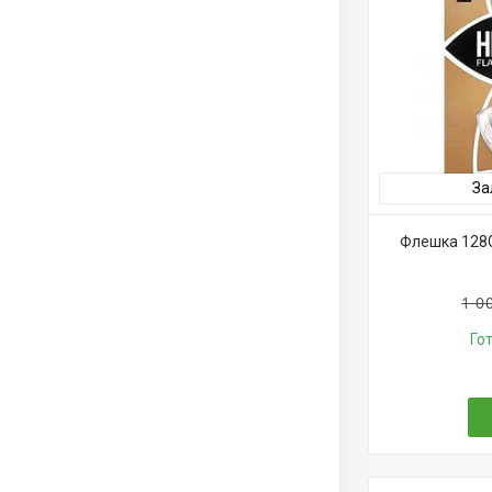
За
Флешка 128GB
1 0
Го