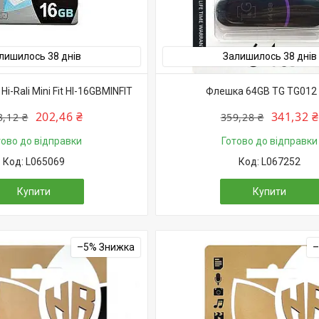
лишилось 38 днів
Залишилось 38 днів
i-Rali Mini Fit HI-16GBMINFIT
Флешка 64GB TG TG012 
202,46 ₴
341,32 ₴
3,12 ₴
359,28 ₴
тово до відправки
Готово до відправки
L065069
L067252
Купити
Купити
–5%