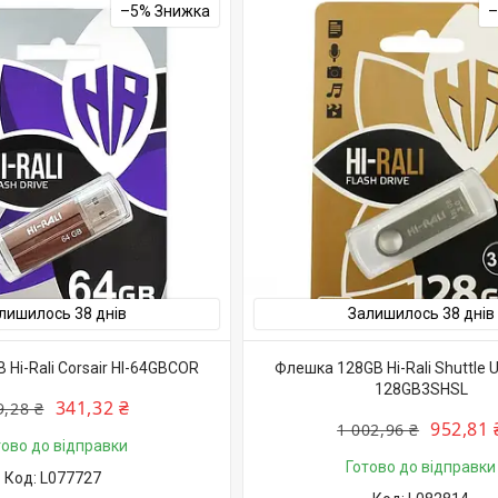
–5%
лишилось 38 днів
Залишилось 38 днів
Hi-Rali Corsair HI-64GBCOR
Флешка 128GB Hi-Rali Shuttle U
128GB3SHSL
341,32 ₴
9,28 ₴
952,81 
1 002,96 ₴
тово до відправки
Готово до відправки
L077727