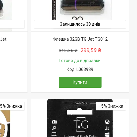
Залишилось 38 днів
Jet
Флешка 32GB TG Jet TG012
299,59 ₴
315,36 ₴
Готово до відправки
L063989
Купити
–5%
–5%