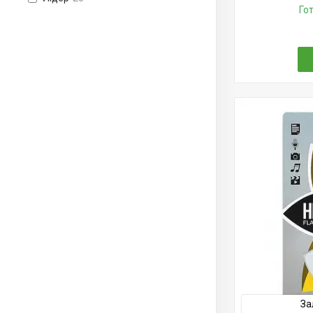
Го
За