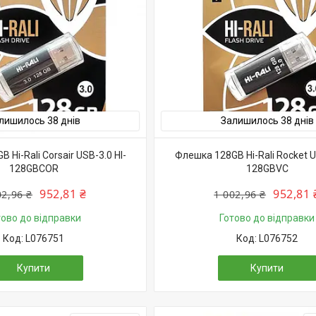
лишилось 38 днів
Залишилось 38 днів
 Hi-Rali Corsair USB-3.0 HI-
Флешка 128GB Hi-Rali Rocket U
128GBCOR
128GBVC
952,81 ₴
952,81 
02,96 ₴
1 002,96 ₴
тово до відправки
Готово до відправки
L076751
L076752
Купити
Купити