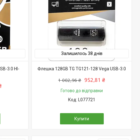
Залишилось 38 днів
SB-3.0 HI-
Флешка 128GB TG TG121-128 Vega USB-3.0
952,81 ₴
1 002,96 ₴
₴
Готово до відправки
L077721
Купити