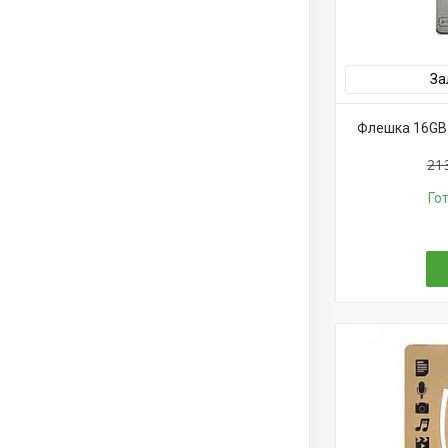
За
Флешка 16GB H
21
Го