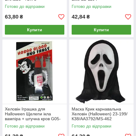
Готово до відправки
Готово до відправки
63,80
42,84
₴
₴
Купити
Купити
Хеловін Іграшка для
Маска Крик карнавальна
Halloween Щелепи ікла
Хеловін (Halloween) 23-199/
вампіра + штучна кров G05-
К38/АА3792/MS-462
BT/HL3/HL200/23-155/24-456
Готово до відправки
Готово до відправки