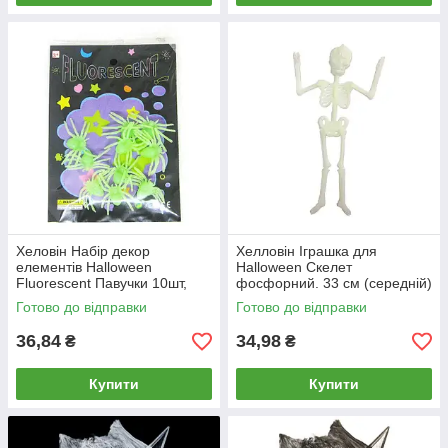
Хеловін Набір декор
Хелловін Іграшка для
елементів Halloween
Halloween Скелет
Fluorescent Павучки 10шт,
фосфорний. 33 см (середній)
світятся у темряві №653/23-
23-109
Готово до відправки
Готово до відправки
110
36,84
34,98
₴
₴
Купити
Купити