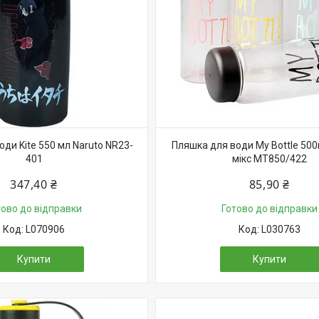
ди Kite 550 мл Naruto NR23-
Пляшка для води My Bottle 500
401
мікс MT850/422
347,40 ₴
85,90 ₴
тово до відправки
Готово до відправки
L070906
L030763
Купити
Купити