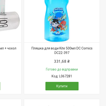
мл + чохол
Пляшка для води Kite 500мл DC Comics
DC22-397
331,68 ₴
Готово до відправки
L067281
Купити