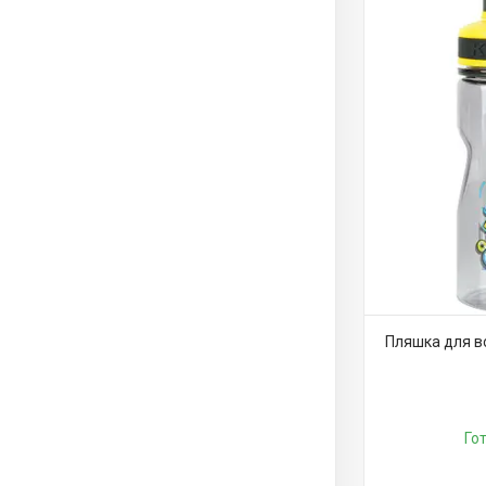
Пляшка для во
Го