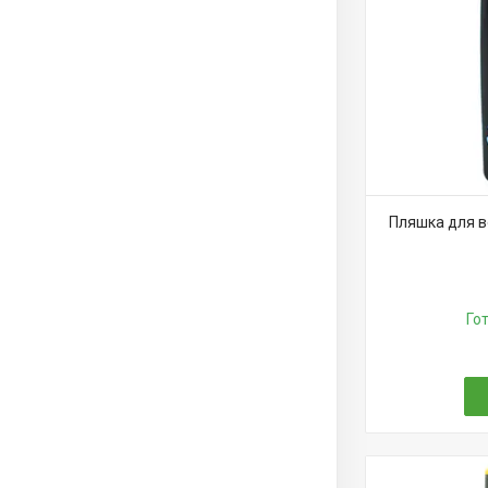
Пляшка для во
Го