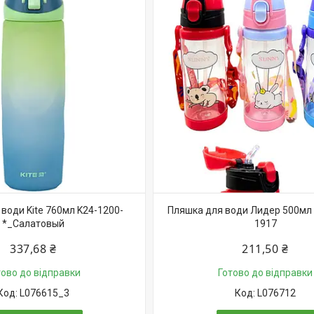
води Kite 760мл K24-1200-
Пляшка для води Лидер 500мл 
*_Салатовый
1917
337,68 ₴
211,50 ₴
тово до відправки
Готово до відправки
L076615_3
L076712