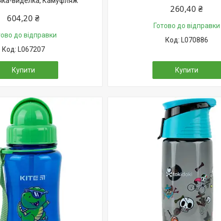
чка-виделка, Камуфляж
260,40 ₴
604,20 ₴
Готово до відправки
тово до відправки
L070886
L067207
Купити
Купити