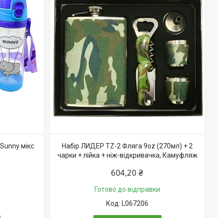
Sunny мікс
Набір ЛИДЕР TZ-2 Фляга 9oz (270мл) + 2
чарки + лійка + ніж-відкривачка, Камуфляж
604,20 ₴
Готово до відправки
L067206