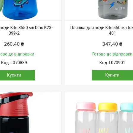
оди Kite 3550 мл Dino K23-
Пляшка для води Kite 550 мл tok
399-2
401
260,40 ₴
347,40 ₴
тово до відправки
Готово до відправки
L070889
L070901
Купити
Купити