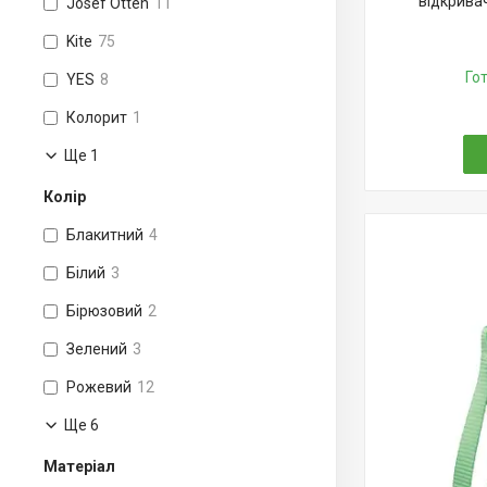
відкрива
Josef Otten
11
Kite
75
Го
YES
8
Колорит
1
Ще 1
Колір
Блакитний
4
Білий
3
Бірюзовий
2
Зелений
3
Рожевий
12
Ще 6
Матеріал