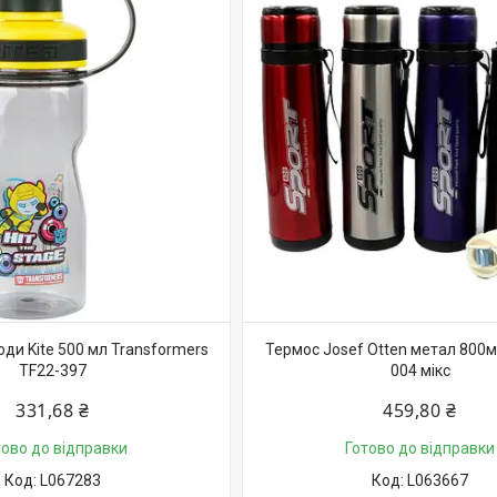
ди Kite 500 мл Transformers
Термос Josef Otten метал 800м
TF22-397
004 мікс
331,68 ₴
459,80 ₴
тово до відправки
Готово до відправки
L067283
L063667