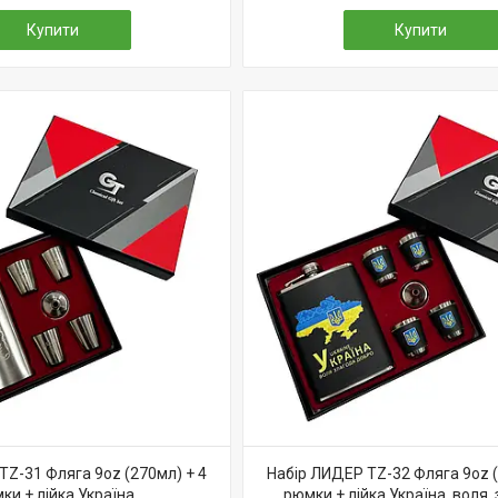
Купити
Купити
TZ-31 Фляга 9oz (270мл) + 4
Набір ЛИДЕР TZ-32 Фляга 9oz (
ки + лійка Україна
рюмки + лійка Україна, воля,