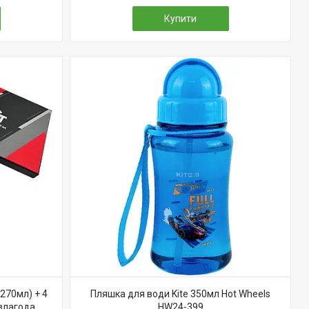
Купити
270мл) + 4
Пляшка для води Kite 350мл Hot Wheels
 злагода,
HW24-399