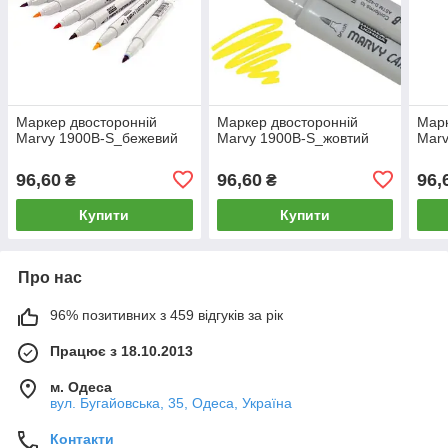
Маркер двосторонній
Маркер двосторонній
Марк
Marvy 1900B-S_бежевий
Marvy 1900B-S_жовтий
Marv
96,60
96,60
96,
₴
₴
Купити
Купити
Про нас
96% позитивних з 459 відгуків за рік
Працює з 18.10.2013
м. Одеса
вул. Бугайовська, 35, Одеса, Україна
Контакти