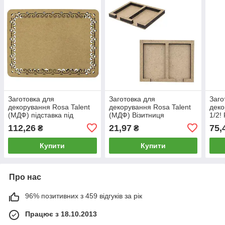
Заготовка для
Заготовка для
Заго
декорування Rosa Talent
декорування Rosa Talent
дек
(МДФ) підставка під
(МДФ) Візитниця
1/2!
тарілки Love-5 2шт
14х11х1,3см 286102
Кращ
112,26
21,97
75,
₴
₴
30*20см 2860011
480
Купити
Купити
Про нас
96% позитивних з 459 відгуків за рік
Працює з 18.10.2013