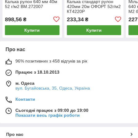
Калька рулон 640 мм 40м
Калька стандарт рулон
Міль
52 г/м2 BM.272007
420мм 20м ОФОРТ 52г/м2
640 
КТ4220Р
М2 б
898,56
233,34
227
₴
₴
Купити
Купити
Про нас
96% позитивних з 458 відгуків за рік
Працює з 18.10.2013
м. Одеса
вул. Бугайовська, 35, Одеса, Україна
Контакти
Сьогодні працює з 09:00 до 19:00
Показати весь графік роботи
Про нас