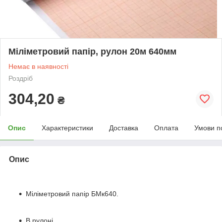
Міліметровий папір, рулон 20м 640мм
Немає в наявності
Роздріб
304,20
₴
Опис
Характеристики
Доставка
Оплата
Умови п
Опис
Міліметровий папір БМк640.
В рулоні.