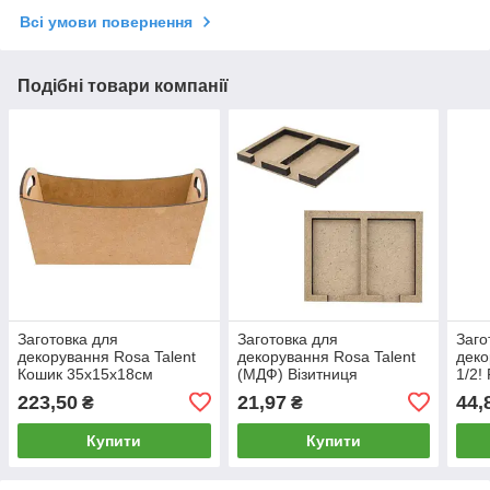
Всі умови повернення
Подібні товари компанії
Заготовка для
Заготовка для
Заго
декорування Rosa Talent
декорування Rosa Talent
дек
Кошик 35х15х18см
(МДФ) Візитниця
1/2!
2862201
14х11х1,3см 286102
Кліт
223,50
21,97
44,
₴
₴
Купити
Купити