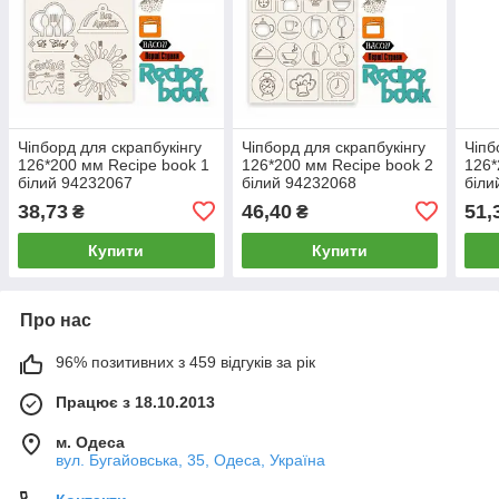
Чіпборд для скрапбукінгу
Чіпборд для скрапбукінгу
Чіпб
126*200 мм Recipe book 1
126*200 мм Recipe book 2
126*
білий 94232067
білий 94232068
біли
38,73
46,40
51,
₴
₴
Купити
Купити
Про нас
96% позитивних з 459 відгуків за рік
Працює з 18.10.2013
м. Одеса
вул. Бугайовська, 35, Одеса, Україна