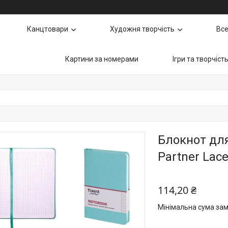
Канцтовари
Художня творчість
Все
Картини за номерами
Ігри та творчіст
Блокнот для
Partner Lac
114,20 ₴
Мінімальна сума зам