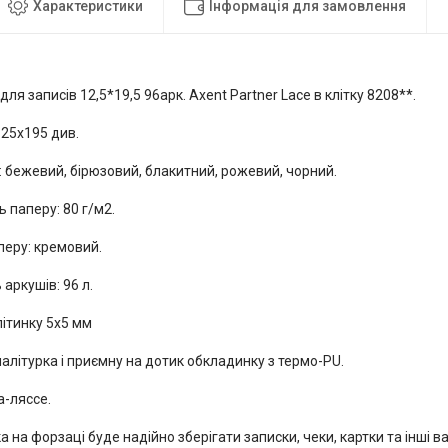
Характеристики
Інформація для замовлення
для записів 12,5*19,5 96арк. Axent Partner Lace в клітку 8208**.
125x195 див.
 бежевий, бірюзовий, блакитний, рожевий, чорний.
ь паперу: 80 г/м2.
перу: кремовий.
 аркушів: 96 л.
літинку 5х5 мм
алітурка і приємну на дотик обкладинку з термо-PU.
а-ляссе.
 на форзаці буде надійно зберігати записки, чеки, картки та інші ва