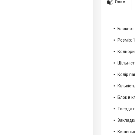
Опис
Блокнот 
Розмір: 
Кольори:
Щільніст
Колір па
Кількість
Блок в к
Тверда п
Закладк
Кишенька