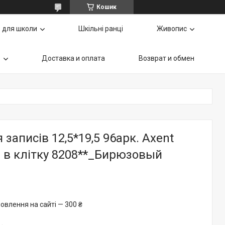
Кошик
 для школи
Шкільні ранці
Живопис
ь
Доставка и оплата
Возврат и обмен
 записів 12,5*19,5 96арк. Axent
e в клітку 8208**_Бирюзовый
овлення на сайті — 300 ₴