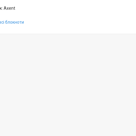
: Axent
всі блокноти