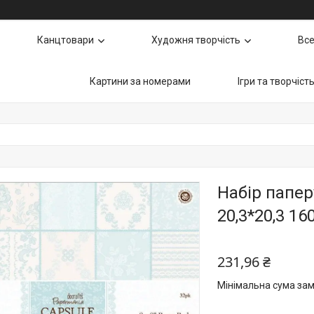
Канцтовари
Художня творчість
Все
Картини за номерами
Ігри та творчіст
Набір папер
20,3*20,3 1
231,96 ₴
Мінімальна сума зам