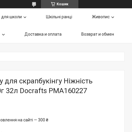
Кошик
 для школи
Шкільні ранці
Живопис
ь
Доставка и оплата
Возврат и обмен
у для скрапбукінгу Ніжність
60г 32л Docrafts РМА160227
овлення на сайті — 300 ₴