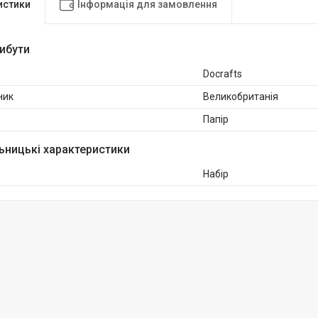
истики
Інформація для замовлення
рибути
Docrafts
ник
Великобританія
Папір
ьницькі характеристики
Набір