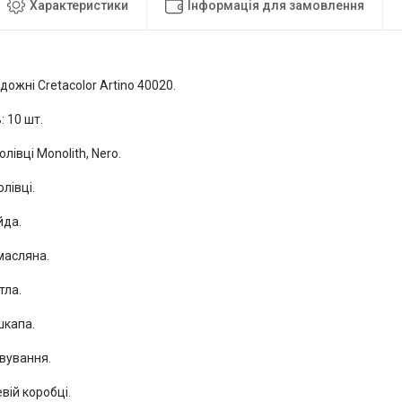
Характеристики
Інформація для замовлення
удожні Cretacolor Artino 40020.
: 10 шт.
олівці Monolith, Nero.
олівці.
йда.
масляна.
тла.
шкапа.
вування.
вій коробці.