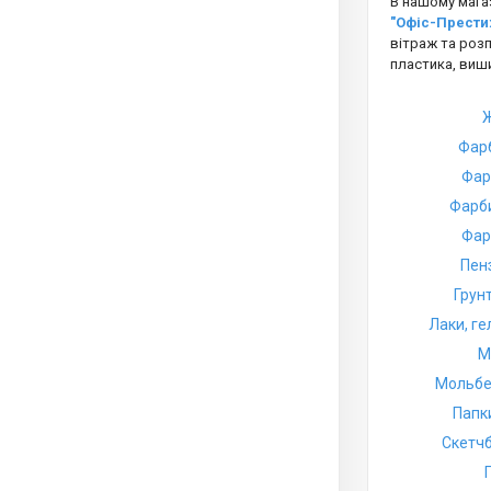
В нашому мага
"Офіс-Прести
вітраж та розп
пластика, виш
Фарб
Фар
Фарби
Фар
Пен
Грун
Лаки, ге
М
Мольбе
Папки
Скетчб