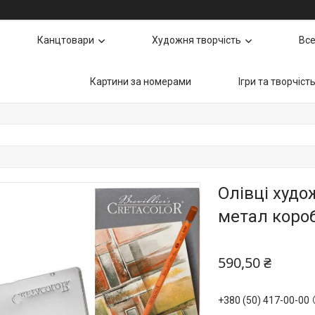
Канцтовари
Художня творчість
Все
Картини за номерами
Ігри та творчіст
Олівці худож
метал короб
590,50 ₴
+380 (50) 417-00-00