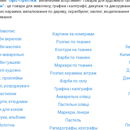
зині
"Офіс-Престиж"
величезний асортимент товарів для художньої тв
ж"
- це товари для живопису, графіки і каліграфії, декупаж та декорування
ис кераміки, випалювання по дереву, скрапбукінг, квілінг, моделювання 
ивання.
Живопис
Картини за номерами
и акрилові
Розпис по тканині
би масляні
За
Контури на тканині
 акварельні
Кили
Фарби по тканині
би гуашеві
Маркери по тканині
злі художні
Д
Розпис кераміки, вітраж
т, проклейки
Дек
Фарби по склу
лі, розріджувачі
Графіка і каліграфія
астихіни
Акварельні олівці
рти, етюдники
Пастельні олівці
 для ескізів
Маркери, лінери
уки, альбоми
Пастель
Полотна
Пл
Рапидографы, изографы