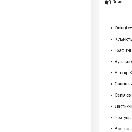
Опис
Олівці х
Кількість
Графітні 
Вугільні 
Біла кре
Сангіна 
Сепія сві
Ластик-
Розтушо
В метале