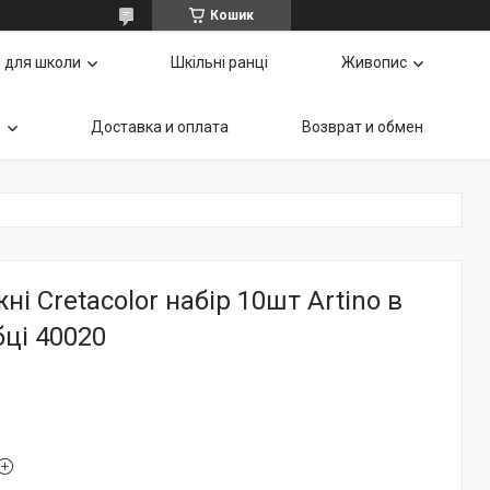
Кошик
 для школи
Шкільні ранці
Живопис
ь
Доставка и оплата
Возврат и обмен
ні Cretacolor набір 10шт Artino в
ці 40020