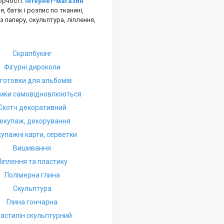
орчості.
Інтернет-магазин
, батік і розпис по тканині,
з паперу, скульптура, ліплення,
Скрапбукінг
Фігурні дироколи
готовки для альбомів
мки самовідновлюються
Скотч декоративний
екупаж, декорування
упажні карти, серветки
Вишивання
Ліплення та пластику
Полімерна глина
Скульптура
Глина гончарна
астилін скульптурний