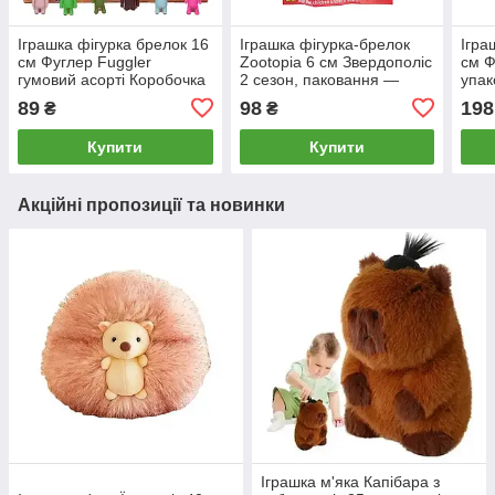
Іграшка фігурка брелок 16
Іграшка фігурка-брелок
Ігра
см Фуглер Fuggler
Zootopia 6 см Звердополіс
см Ф
гумовий асорті Коробочка
2 сезон, паковання —
упак
сюрприз A668-N76
сюрприз 899421
FG1
89
98
198
₴
₴
Купити
Купити
Акційні пропозиції та новинки
Іграшка м'яка Капібара з