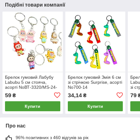
Подібні товари компанії
Брелок гумовий Лабубу
Брелок гумовий Змія 6 см
Брел
Labubu 5 см стояча,
зі стрічкою Surprise, асорті
Labu
асорті NoВТ-3320/MS-24-
No700-14
зі с
10-1420
59
34,14
79
₴
₴
Купити
Купити
Про нас
96% позитивних з 460 відгуків за рік