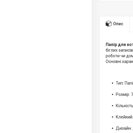
Опис
Папір для но
біглих записі
роботи чи дом
Основні хара
Тип: Пап
Розмір: 
Кількіст
Клейкий 
Дизайн: 