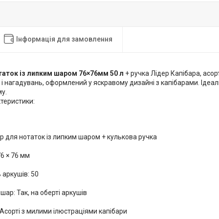
Інформація для замовлення
таток із липким шаром 76×76мм 50 л
+ ручка Лідер Капібара, асор
в і нагадувань, оформлений у яскравому дизайні з капібарами. Ідеа
у.
ктеристики:
ір для нотаток із липким шаром + кулькова ручка
76 × 76 мм
ь аркушів: 50
шар: Так, на оберті аркушів
Асорті з милими ілюстраціями капібари