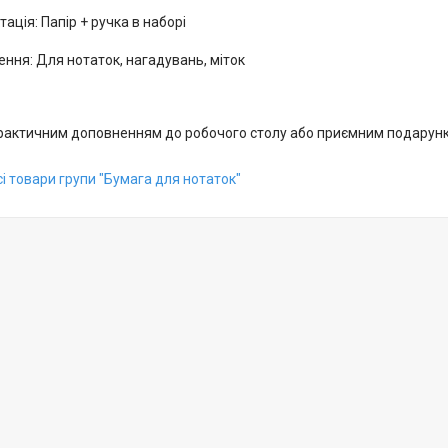
ація: Папір + ручка в наборі
ння: Для нотаток, нагадувань, міток
практичним доповненням до робочого столу або приємним подарунк
і товари групи "Бумага для нотаток"