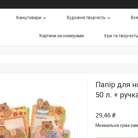
Канцтовари
Художня творчість
Все
Картини за номерами
Ігри та творчіст
Папір для н
50 л. + ручк
29,46 ₴
Мінімальна сума зам