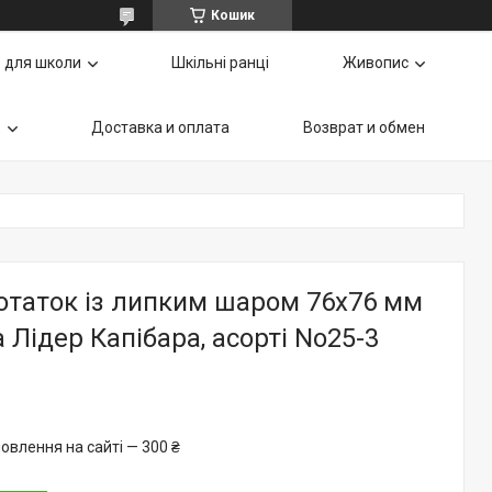
Кошик
 для школи
Шкільні ранці
Живопис
ь
Доставка и оплата
Возврат и обмен
отаток із липким шаром 76х76 мм
а Лідер Капібара, асорті No25-3
овлення на сайті — 300 ₴