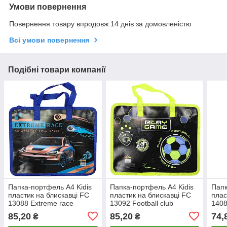
Умови повернення
Повернення товару впродовж 14 днів за домовленістю
Всі умови повернення
Подібні товари компанії
Папка-портфель А4 Kidis
Папка-портфель А4 Kidis
Папк
пластик на блискавці FC
пластик на блискавці FC
плас
13088 Extreme race
13092 Football club
1408
85,20
85,20
74,
₴
₴