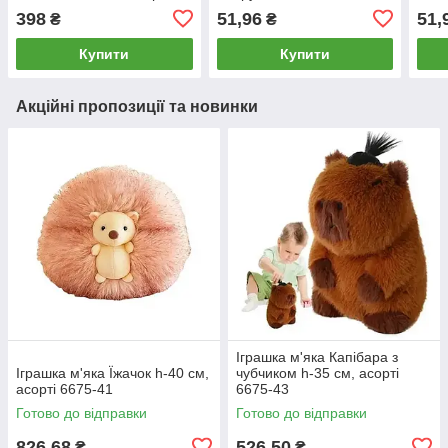
модель асорті - сюрприз
7065
398
51,96
51,
₴
₴
7290-зоо
Купити
Купити
Акційні пропозиції та новинки
Іграшка м'яка Капібара з
Іграшка м'яка Їжачок h-40 см,
чубчиком h-35 см, асорті
асорті 6675-41
6675-43
Готово до відправки
Готово до відправки
826,68
526,50
₴
₴