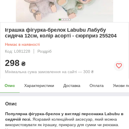
Іграшка фігурка-брелок Labubu Лабубу
сидяча 12см, колір асорті - сюрприз 255204
Немає в наявності
Код: L081228
Роздріб
298
₴
Мінімальна сума замовлення на сайті — 300 ₴
Опис
Характеристики
Доставка
Оплата
Умови п
Опис
Популярна фігурка-брелок у вигляді персонажа Labubu в
сидячій позі.
Яскравий колекційний аксесуар, який можна
використовувати як іграшку, прикрасу для сумки чи рюкзака.