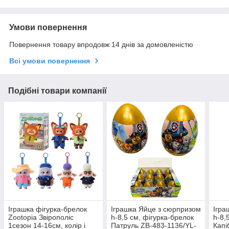
Умови повернення
Повернення товару впродовж 14 днів за домовленістю
Всі умови повернення
Подібні товари компанії
Іграшка фігурка-брелок
Іграшка Яйце з сюрпризом
Ігра
Zootopia Звірополіс
h-8,5 см, фігурка-брелок
h-8,
1сезон 14-16см, колір і
Патруль ZB-483-1136/YL-
Капі