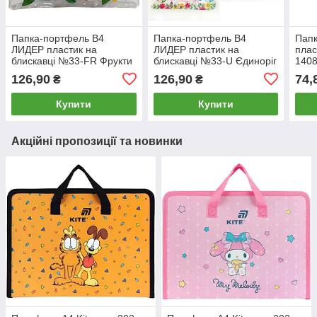
Папка-портфель В4
Папка-портфель В4
Папк
ЛИДЕР пластик на
ЛИДЕР пластик на
плас
блискавці №33-FR Фрукти
блискавці №33-U Єдиноріг
1408
асорті
асорті
126,90
126,90
74,
₴
₴
Купити
Купити
Акційні пропозиції та новинки