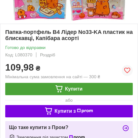
Папка-портфель В4 Лідер No33-KA пластик на
блискавці, Капібара асорті
Готово до відправки
Код: L080370
Роздріб
109,98
₴
Мінімальна сума замовлення на сайті — 300 ₴
Купити
або
Купити з
Що таке купити з Пром?
Замовлення під захистом