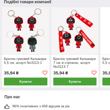
Подібні товари компанії
Брелок гумовий Кальмари
Брелок гумовий Кальмари
Брел
5,5 см, асорті No3113-1
7 см зі стрічкою, асорті
5,5 
No3113-7
35,94
35,94
35,
₴
₴
Купити
Купити
Про нас
96% позитивних з 458 відгуків за рік