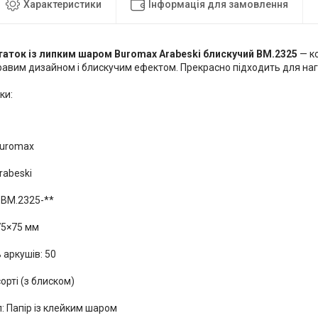
Характеристики
Інформація для замовлення
таток із липким шаром Buromax Arabeski блискучий BM.2325
— ко
кравим дизайном і блискучим ефектом. Прекрасно підходить для нага
ки:
Buromax
rabeski
 BM.2325-**
75×75 мм
ь аркушів: 50
сорті (з блиском)
: Папір із клейким шаром