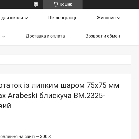
Кошик
 для школи
Шкільні ранці
Живопис
ь
Доставка и оплата
Возврат и обмен
отаток із липким шаром 75x75 мм
ax Arabeski блискуча BM.2325-
вий
овлення на сайті — 300 ₴