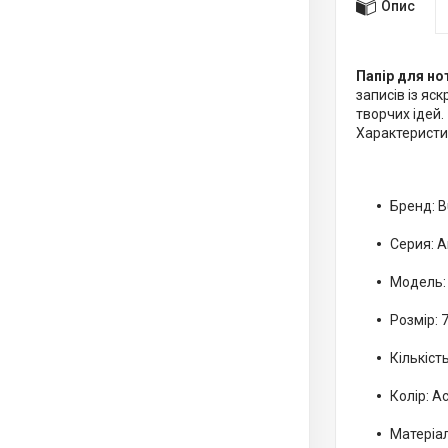
Опис
Папір для но
записів із яс
творчих ідей.
Характеристи
Бренд: 
Серия: A
Модель:
Розмір: 
Кількіст
Колір: А
Матеріал