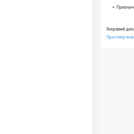
Призначе
Яскравий диз
Проглянути вс