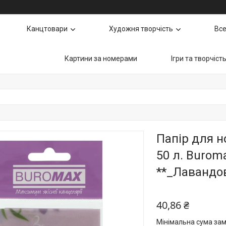
Канцтовари
Художня творчість
Все
Картини за номерами
Ігри та творчіст
Папір для н
50 л. Burom
**_Лавандо
40,86 ₴
Мінімальна сума зам