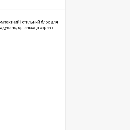
мпактний і стильний блок для
дувань, організації справ і