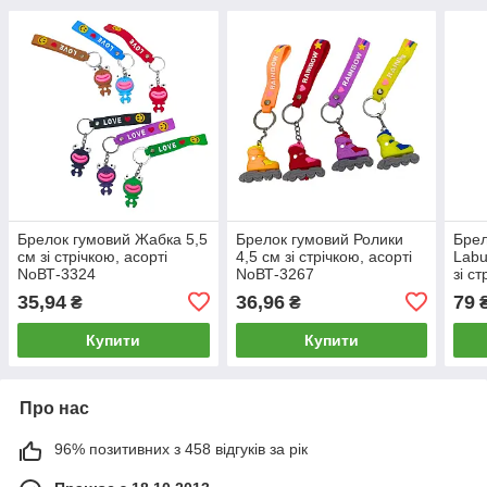
Брелок гумовий Жабка 5,5
Брелок гумовий Ролики
Брел
см зі стрічкою, асорті
4,5 см зі стрічкою, асорті
Labu
NoВТ-3324
NoВТ-3267
зі с
35,94
36,96
79
₴
₴
Купити
Купити
Про нас
96% позитивних з 458 відгуків за рік