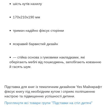
шість кутів нахилу
170x210x190 мм
тримач надійно фіксує сторінки
яскравий барвистий дизайн
— стійка основа з гумовими накладками, які
оберігають меблі від пошкоджень, запобігають ковзанню
й гасять шум.
Підставка для книг із тематичним дизайном Yes Майнкрафт
фіксує книгу під необхідним кутом і сприяє поліпшенню
настрою та підвищенню успішності дитини.
Проглянути всі товари групи "Підставки на стіл дитячі"