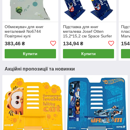
Обмежувач для книг
Підставка для книг
Підс
металевий No6744
металева Josef Otten
плас
Повітряні кулі
15,2*15,2 см Space Surfer
Marv
асорті 1045XS-D/3076-S
383,46
134,94
154
₴
₴
Купити
Купити
Акційні пропозиції та новинки