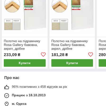
Полотно на підрамнику
Полотно на підрамнику
Поло
Rosa Gallery бавовна,
Rosa Gallery бавовна,
Rosa
акрил, дрібне
акрил, дрібне
акри
зерно_20*45см
зерно_25*25см
зер
233,09
181,28
280
₴
₴
Купити
Купити
Про нас
96% позитивних з 458 відгуків за рік
Працює з 18.10.2013
м. Одеса