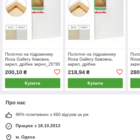
Полотно на підрамнику
Полотно на підрамнику
Поло
Rosa Gallery бавовна,
Rosa Gallery бавовна,
Rosa
акрил, дрібне зерно_25*30
акрил, дрібне
акри
см
зерно_25*35см
зер
200,10
218,94
280
₴
₴
Купити
Купити
Про нас
96% позитивних з 460 відгуків за рік
Працює з 18.10.2013
м. Одеса