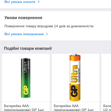
Всі умови оплати
Умови повернення
Повернення товару впродовж 14 днів за домовленістю
Всі умови повернення
Подібні товари компанії
Батарейка ААА
Батарейка ААА
Бата
(мініпальчикова) GP 1шт
(мініпальчикова) GP 1шт
U2 л