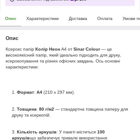
Опис
Характеристики
Доставка
Оплата
Умови п
Опис
Ксерокс папір
Колір Неон
А4 от
Sinar Colour
— це
високоякісний папір, який ідеально підходить для друку,
ксерокопування та різних офісних завдань. Ось основні
характеристики:
Формат
:
A4
(210 x 297 мм).
Товщина
:
80 г/м2
— стандартна товщина паперу для
друку та ксеркопій.
Кількість аркушів
: У пакеті міститься
100
аркушів
що забезпечує тривале використання.