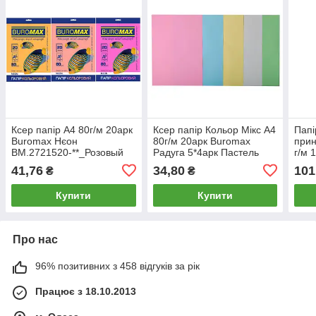
Ксер папір А4 80г/м 20арк
Ксер папір Кольор Мікс А4
Папі
Buromax Нєон
80г/м 20арк Buromax
прин
BM.2721520-**_Розовый
Радуга 5*4арк Пастель
г/м 
BM.2721220-99
100
41,76
34,80
101
₴
₴
Купити
Купити
Про нас
96% позитивних з 458 відгуків за рік
Працює з 18.10.2013