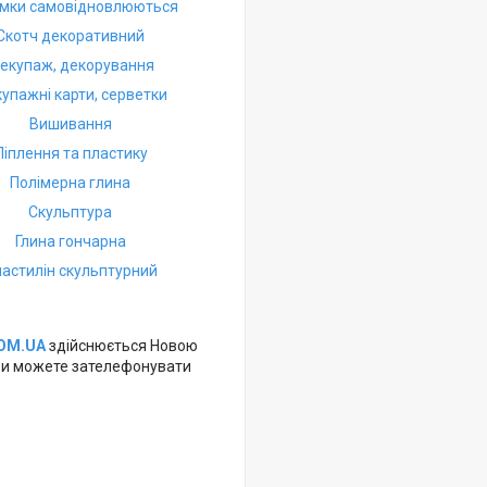
мки самовідновлюються
Скотч декоративний
екупаж, декорування
упажні карти, серветки
Вишивання
Ліплення та пластику
Полімерна глина
Скульптура
Глина гончарна
астилін скульптурний
OM.UA
здійснюється Новою
, Ви можете зателефонувати