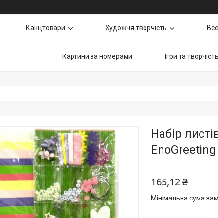
Канцтовари
Художня творчість
Все
Картини за номерами
Ігри та творчіст
Набір листі
EnoGreeting
165,12 ₴
Мінімальна сума зам