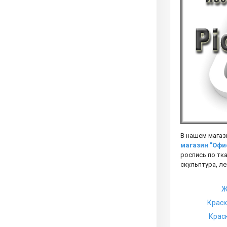
В нашем магаз
магазин "Офи
роспись по тка
скульптура, л
Ж
Краск
Крас