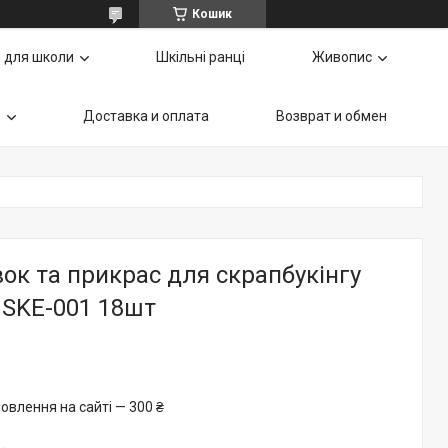
Кошик
 для школи
Шкільні ранці
Живопис
ь
Доставка и оплата
Возврат и обмен
вок та прикрас для скрапбукінгу
 SKE-001 18шт
овлення на сайті — 300 ₴