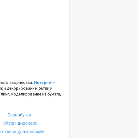
ного творчества.
Интернет-
ж и декорирование, батик и
ллинг, моделирование из бумаги,
Скрапбукінг
Фігурні дироколи
готовки для альбомів