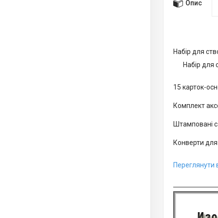
Опис
Набір для ств
Набір для 
15 карток-осн
Комплект акс
Штамповані с
Конверти для 
Переглянути в