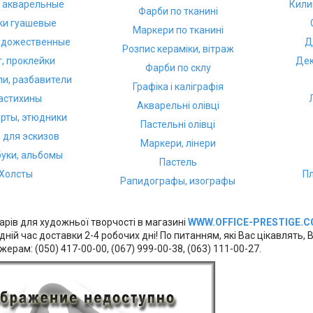
 акварельные
Кили
Фарби по тканині
ки гуашевые
Маркери по тканині
удожественные
Д
Розпис кераміки, вітраж
т, проклейки
Дек
Фарби по склу
ли, разбавители
Графіка і каліграфія
астихины
Акварельні олівці
рты, этюдники
Пастельні олівці
 для эскизов
Маркери, лінери
уки, альбомы
Пастель
Холсты
Пл
Рапидографы, изографы
арів для художньої творчості в магазині
WWW.OFFICE-PRESTIGE.C
ній час доставки 2-4 робочих дні! По питанням, які Вас цікавлять
рам: (050) 417-00-00, (067) 999-00-38, (063) 111-00-27.