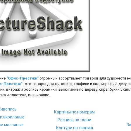
ине
"Офис-Престиж"
огромный ассортимент товаров для художествен
с-Престиж"
- это товары для живописи, графики и каллиграфии, декупа
ни, витраж и роспись керамики, выжигание по дереву, скрапбукинг, кви
епка и пластика, вышивание.
ивопись
Картины по номерам
и акриловые
Роспись по ткани
ки масляные
За
Контури на тканині