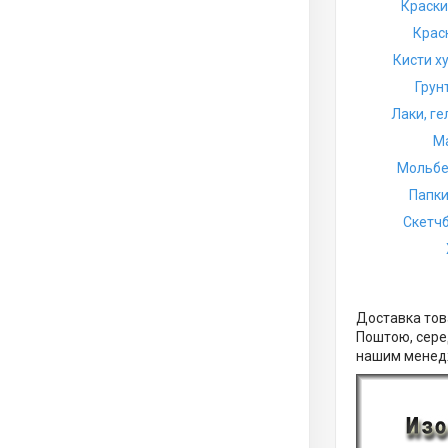
Краски
Крас
Кисти х
Грун
Лаки, ге
М
Мольбе
Папки
Скетчб
Доставка тов
Поштою, серед
нашим менедже