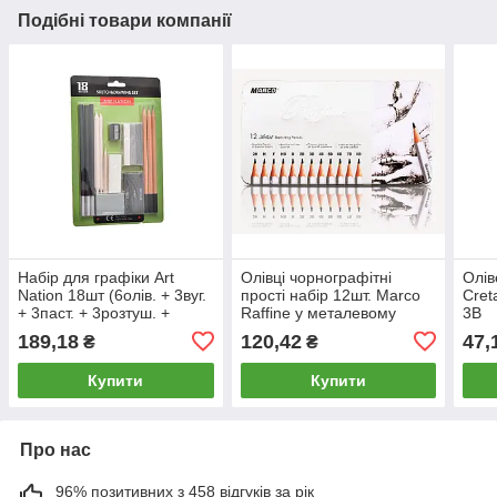
Подібні товари компанії
Набір для графіки Art
Олівці чорнографітні
Олів
Nation 18шт (6олів. + 3вуг.
прості набір 12шт. Marco
Cret
+ 3паст. + 3розтуш. +
Raffine у металевому
3B
2ласт. + чинка) блістер
пеналі 7000M-12TN
189,18
120,42
47,
₴
₴
SKD18-SET
Купити
Купити
Про нас
96% позитивних з 458 відгуків за рік