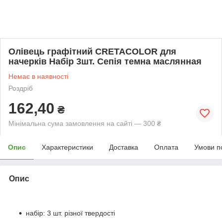
Олівець графітний CRETACOLOR для
начерків Набір 3шт. Сепія темна маслянная
Немає в наявності
Роздріб
162,40
₴
Мінімальна сума замовлення на сайті — 300 ₴
Опис
Характеристики
Доставка
Оплата
Умови п
Опис
набір: 3 шт. різної твердості