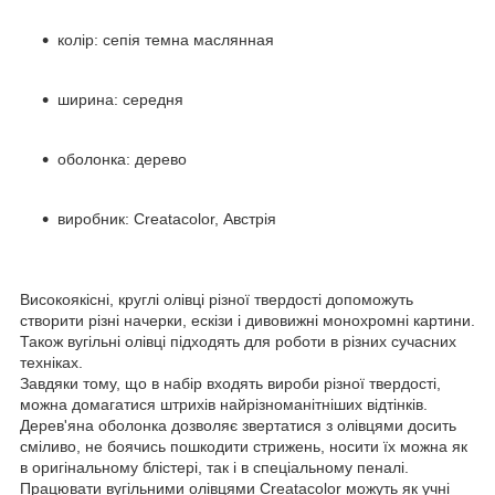
колір: сепія темна маслянная
ширина: середня
оболонка: дерево
виробник: Creatacolor, Австрія
Високоякісні, круглі олівці різної твердості допоможуть
створити різні начерки, ескізи і дивовижні монохромні картини.
Також вугільні олівці підходять для роботи в різних сучасних
техніках.
Завдяки тому, що в набір входять вироби різної твердості,
можна домагатися штрихів найрізноманітніших відтінків.
Дерев'яна оболонка дозволяє звертатися з олівцями досить
сміливо, не боячись пошкодити стрижень, носити їх можна як
в оригінальному блістері, так і в спеціальному пеналі.
Працювати вугільними олівцями Creatacolor можуть як учні