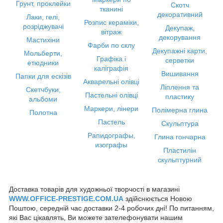
Грунт, проклейки
Скотч
тканині
декоративний
Лаки, гелі,
Розпис кераміки,
розріджувачі
Декупаж,
вітраж
декорування
Мастихіни
Фарби по склу
Декупажні карти,
Мольберти,
Графіка і
серветки
етюдники
каліграфія
Вишивання
Папки для ескізів
Акварельні олівці
Ліплення та
Скетчбуки,
Пастельні олівці
пластику
альбоми
Маркери, лінери
Полімерна глина
Полотна
Пастель
Скульптура
Рапидографы,
Глина гончарна
изографы
Пластилін
скульптурний
Доставка товарів для художньої творчості в магазині
WWW.OFFICE-PRESTIGE.COM.UA
здійснюється Новою
Поштою, середній час доставки 2-4 робочих дні! По питанням,
які Вас цікавлять, Ви можете зателефонувати нашим