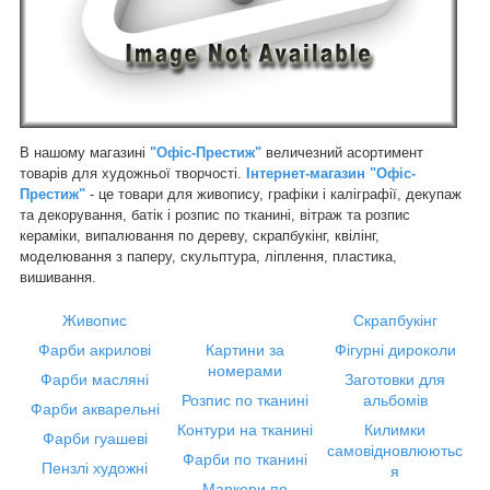
В нашому магазині
"Офіс-Престиж"
величезний асортимент
товарів для художньої творчості.
Інтернет-магазин "Офіс-
Престиж"
- це товари для живопису, графіки і каліграфії, декупаж
та декорування, батік і розпис по тканині, вітраж та розпис
кераміки, випалювання по дереву, скрапбукінг, квілінг,
моделювання з паперу, скульптура, ліплення, пластика,
вишивання.
Живопис
Скрапбукінг
Фарби акрилові
Картини за
Фігурні дироколи
номерами
Фарби масляні
Заготовки для
Розпис по тканині
альбомів
Фарби акварельні
Контури на тканині
Килимки
Фарби гуашеві
самовідновлюютьс
Фарби по тканині
Пензлі художні
я
Маркери по