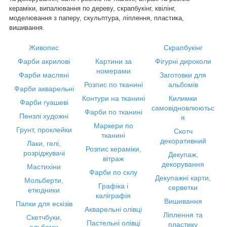
кераміки, випалювання по дереву, скрапбукінг, квілінг,
моделювання з паперу, скульптура, ліплення, пластика,
вишивання.
Живопис
Скрапбукінг
Фарби акрилові
Картини за
Фігурні дироколи
номерами
Фарби масляні
Заготовки для
Розпис по тканині
альбомів
Фарби акварельні
Контури на тканині
Килимки
Фарби гуашеві
самовідновлюютьс
Фарби по тканині
Пензлі художні
я
Маркери по
Грунт, проклейки
Скотч
тканині
декоративний
Лаки, гелі,
Розпис кераміки,
розріджувачі
Декупаж,
вітраж
декорування
Мастихіни
Фарби по склу
Декупажні карти,
Мольберти,
Графіка і
серветки
етюдники
каліграфія
Вишивання
Папки для ескізів
Акварельні олівці
Ліплення та
Скетчбуки,
Пастельні олівці
пластику
альбоми