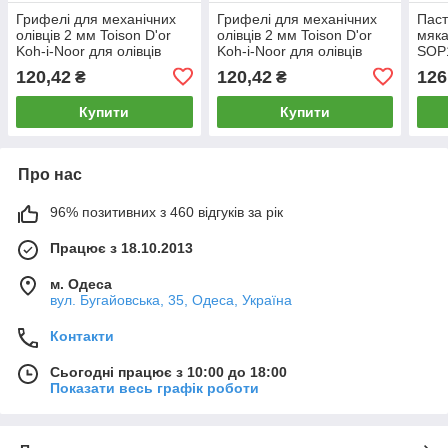
Грифелі для механічних
Грифелі для механічних
Паст
олівців 2 мм Toison D'or
олівців 2 мм Toison D'or
мяка
Koh-i-Noor для олівців
Koh-i-Noor для олівців
SOP
4190.B
4190.HB
120,42
120,42
126
₴
₴
Купити
Купити
Про нас
96% позитивних з 460 відгуків за рік
Працює з 18.10.2013
м. Одеса
вул. Бугайовська, 35, Одеса, Україна
Контакти
Сьогодні працює з 10:00 до 18:00
Показати весь графік роботи