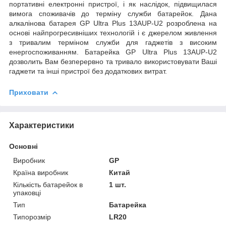
портативні електронні пристрої, і як наслідок, підвищилася
вимога споживачів до терміну служби батарейок. Дана
алкалінова батарея GP Ultra Plus 13AUP-U2 розроблена на
основі найпрогресивніших технологій і є джерелом живлення
з тривалим терміном служби для гаджетів з високим
енергоспоживанням. Батарейка GP Ultra Plus 13AUP-U2
дозволить Вам безперервно та тривало використовувати Ваші
гаджети та інші пристрої без додаткових витрат.
Приховати
Характеристики
Основні
Виробник
GP
Країна виробник
Китай
Кількість батарейок в
1 шт.
упаковці
Тип
Батарейка
Типорозмір
LR20