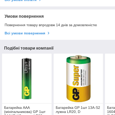
Умови повернення
Повернення товару впродовж 14 днів за домовленістю
Всі умови повернення
Подібні товари компанії
Батарейка ААА
Батарейка GP 1шт 13A-S2
Бата
(мініпальчикова) GP 1шт
лужна LR20, D
1604