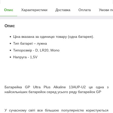
Опис
Характеристики
Доставка
Оплата
Умови п
Опис
Ціна вказана за одиницю товару (одна батарея).
Тип батареї – лужна
Типорозмір - D, LR20, Mono
Напруга - 1,5V
Батарейка GP Ultra Plus Alkaline 13AUP-U2 це одна з
найсильніших батарейок серед усього ряду батарейок GP
У сучасному світі все більшою популярністю користуються