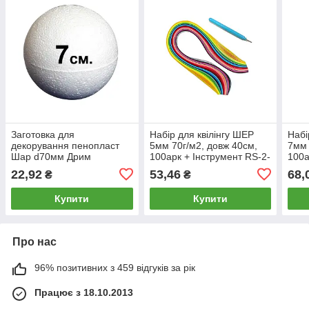
Заготовка для
Набір для квілінгу ШЕР
Набі
декорування пенопласт
5мм 70г/м2, довж 40см,
7мм 
Шар d70мм Дрим
100арк + Інструмент RS-2-
100а
32
22,92
53,46
68,
₴
₴
Купити
Купити
Про нас
96% позитивних з 459 відгуків за рік
Працює з 18.10.2013