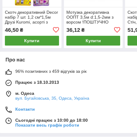
Скотч декоративний Decor
Мотузка декоративна
Скот
набір 7 шт. 1,2 см*1,5м
ООПТ 3,5м d:1,5-2мм з
набі
Друзі Kuromi, асорті з
ворсом !ПОШТУЧНО
Стіч
диспенсором E-1010-KU
1/12!, асорті 1957
HLL
46,50
36,12
51,
₴
₴
Купити
Купити
Про нас
96% позитивних з 459 відгуків за рік
Працює з 18.10.2013
м. Одеса
вул. Бугайовська, 35, Одеса, Україна
Контакти
Сьогодні працює з 10:00 до 18:00
Показати весь графік роботи