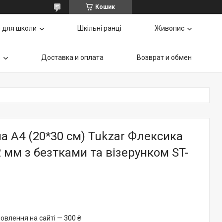
Кошик
 для школи
Шкільні ранці
Живопис
ь
Доставка и оплата
Возврат и обмен
а А4 (20*30 см) Tukzar Флексика
2 мм з безтками та візерунком ST-
овлення на сайті — 300 ₴