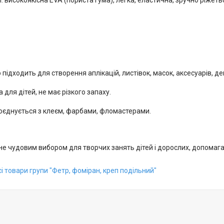
: високоякісна EVA (пориста гума), легка, еластична, зручно ріжетьс
 підходить для створення аплікацій, листівок, масок, аксесуарів, де
 для дітей, не має різкого запаху.
оєднується з клеєм, фарбами, фломастерами.
не чудовим вибором для творчих занять дітей і дорослих, допомаг
і товари групи "Фетр, фоміран, креп подільний"