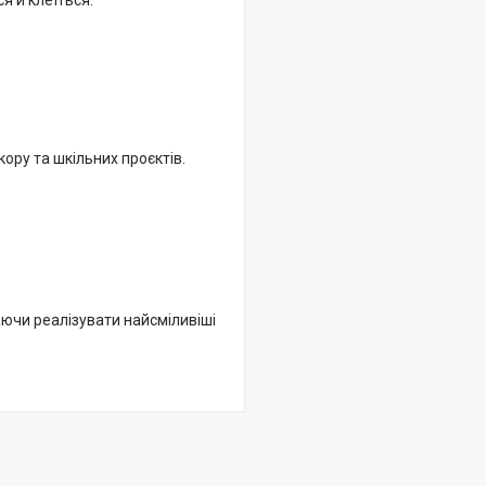
я й клеїться.
кору та шкільних проєктів.
аючи реалізувати найсміливіші