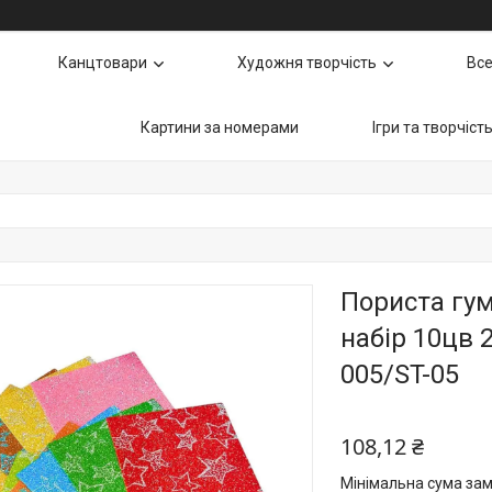
Канцтовари
Художня творчість
Все
Картини за номерами
Ігри та творчіст
Пориста гум
набір 10цв 
005/ST-05
108,12 ₴
Мінімальна сума зам