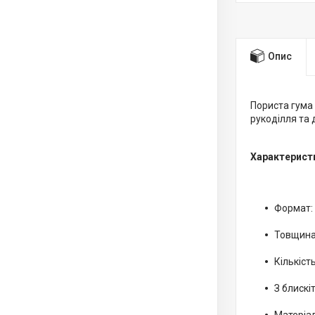
Опис
Пориста гума 
рукоділля та 
Характерист
Формат: 
Товщина:
Кількість
З блискі