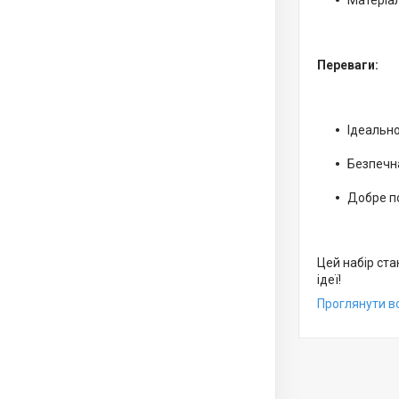
Матеріал
Переваги:
Ідеально
Безпечна
Добре п
Цей набір ста
ідеї!
Проглянути вс