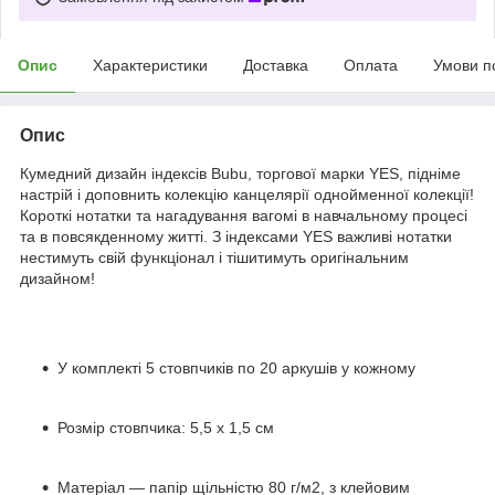
Опис
Характеристики
Доставка
Оплата
Умови п
Опис
Кумедний дизайн індексів Bubu, торгової марки YES, підніме
настрій і доповнить колекцію канцелярії однойменної колекції!
Короткі нотатки та нагадування вагомі в навчальному процесі
та в повсякденному житті. З індексами YES важливі нотатки
нестимуть свій функціонал і тішитимуть оригінальним
дизайном!
У комплекті 5 стовпчиків по 20 аркушів у кожному
Розмір стовпчика: 5,5 х 1,5 см
Матеріал — папір щільністю 80 г/м2, з клейовим