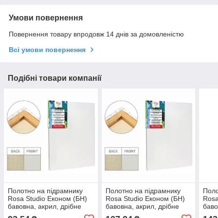
Умови повернення
Повернення товару впродовж 14 днів за домовленістю
Всі умови повернення
Подібні товари компанії
Полотно на підрамнику
Полотно на підрамнику
Поло
Rosa Studio Економ (БН)
Rosa Studio Економ (БН)
Rosa
бавовна, акрил, дрібне
бавовна, акрил, дрібне
баво
зерно_15*15 см
зерно_15*20см
зер