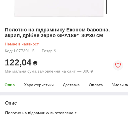
Полотно на підрамнику Економ бавовна,
акрил, дрібне зерно GPA189*_30*30 см
Немає в наявності
Код: L077391_5
Роздріб
122,04
₴
Мінімальна сума замовлення на сайті — 300 ₴
Опис
Характеристики
Доставка
Оплата
Умови п
Опис
Полотно на підрамнику виготовлене з: