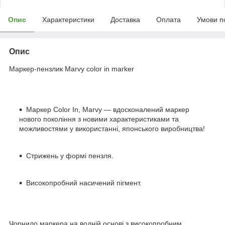
Опис
Характеристики
Доставка
Оплата
Умови п
Опис
Маркер-пензлик Marvy color in marker
Маркер Color In, Marvy — вдосконалений маркер
нового покоління з новими характеристиками та
можливостями у використанні, японського виробництва!
Стрижень у формі пензля.
Високопробний насичений пігмент.
Чорнило маркера на водній основі з високопробним