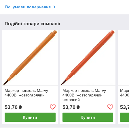
Всі умови повернення
Подібні товари компанії
Маркер-пензель Marvy
Маркер-пензель Marvy
Марк
4400B_жовтогарячий
4400B_жовтогарячий
440
яскравий
53,70
53,70
53,
₴
₴
Купити
Купити