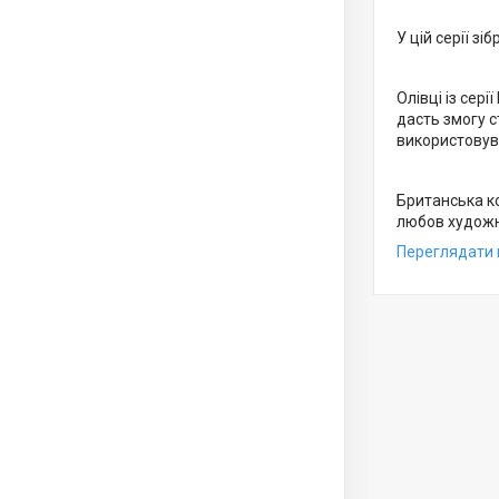
У цій серії зі
Олівці із сер
дасть змогу с
використовува
Британська к
любов художни
Переглядати в