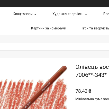
Канцтовари
Художня творчість
Все
Картини за номерами
Ігри та творчіст
Олівець вос
7006**-343*
78,42 ₴
Мінімальна сума зам