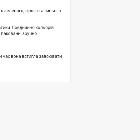
го зеленого, сірого та синього.
стики. Поєднання кольорів
у пакованні зручно
й час вона встигла завоювати