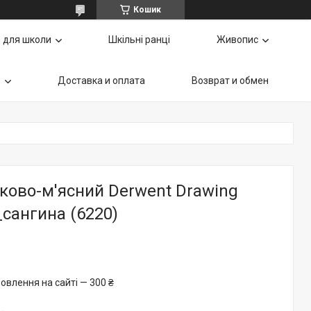
Кошик
 для школи
Шкільні ранці
Живопис
ь
Доставка и оплата
Возврат и обмен
ково-м'ясний Derwent Drawing
_сангина (6220)
овлення на сайті — 300 ₴