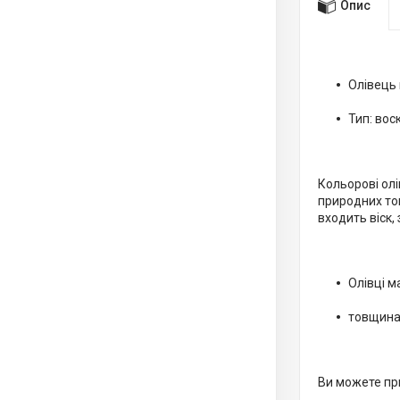
Опис
Олівець
Тип: вос
Кольорові олі
природних тон
входить віск,
Олівці м
товщина
Ви можете при