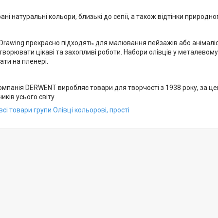
брані натуральні кольори, близькі до сепії, а також відтінки природно
ії Drawing прекрасно підходять для малювання пейзажів або анімалі
творювати цікаві та захопливі роботи. Набори олівців у металевом
ти на пленері.
омпанія DERWENT виробляє товари для творчості з 1938 року, за це
ків усього світу.
сі товари групи Олівці кольорові, прості