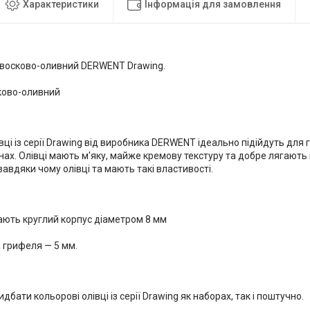
Характеристики
Інформація для замовлення
 восково-оливний DERWENT Drawing.
ково-оливний
вці із серії Drawing від виробника DERWENT ідеально підійдуть для
ах. Олівці мають м'яку, майже кремову текстуру та добре лягають 
 завдяки чому олівці та мають такі властивості.
ають круглий корпус діаметром 8 мм
 грифеля — 5 мм.
дбати кольорові олівці із серії Drawing як наборах, так і поштучно.