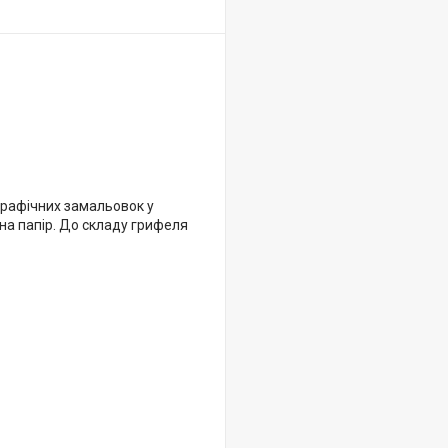
 графічних замальовок у
на папір. До складу грифеля