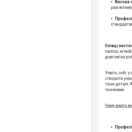
Висока 
разі вплив
Професі
стандартам
Олівці пасте
палітрі, м'які
довговічні ро
Уявіть собі: 
створити унік
тонкі деталі.
техніками.
Чому варто ви
Професі