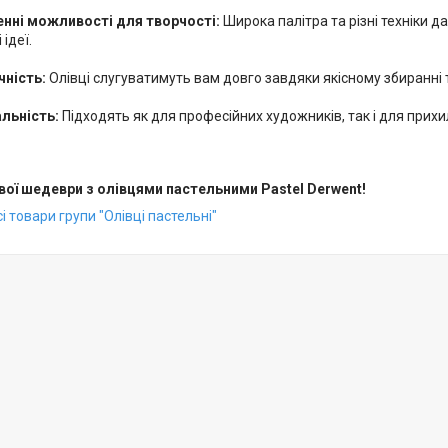
енні можливості для творчості:
Широка палітра та різні техніки д
 ідеї.
чність:
Олівці слугуватимуть вам довго завдяки якісному збиранні 
альність:
Підходять як для професійних художників, так і для прихи
ої шедеври з олівцями пастельними Pastel Derwent!
і товари групи "Олівці пастельні"