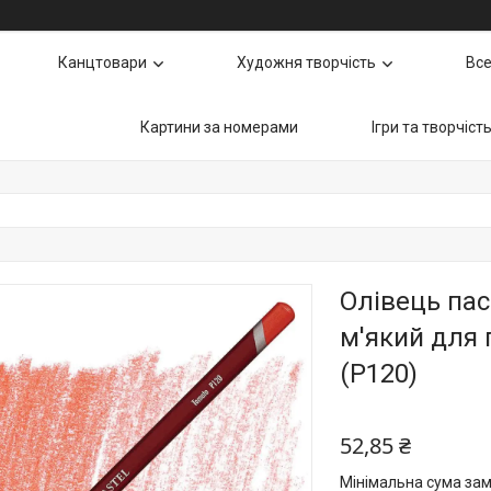
Канцтовари
Художня творчість
Все
Картини за номерами
Ігри та творчіст
Олівець пас
м'який для 
(P120)
52,85 ₴
Мінімальна сума зам