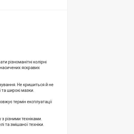
ти різноманітні колірні
о насичених яскравих
ування. Не кришиться й не
 та широкі мазки.
овжує термін експлуатації
з різними техніками.
 та змішаної техніки.