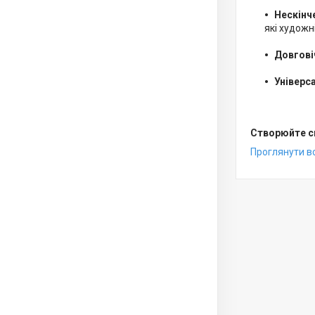
Нескінч
які художні
Довгові
Універс
Створюйте св
Проглянути вс