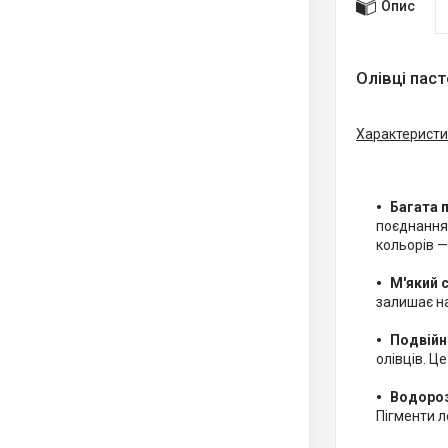
Опис
Олівці паст
Характеристи
Багата п
поєднання 
кольорів —
М'який 
залишає на
Подвійн
олівців. Ц
Водороз
Пігменти л