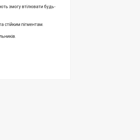
ають змогу втілювати будь-
та стійким пігментам.
льників.