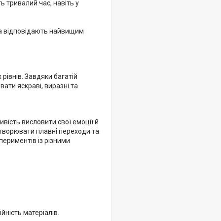
ь тривалий час, навіть у
та відповідають найвищим
 рівнів. Завдяки багатій
ювати яскраві, виразні та
ивість висловити свої емоції й
створювати плавні переходи та
периментів із різними
ійність матеріалів.