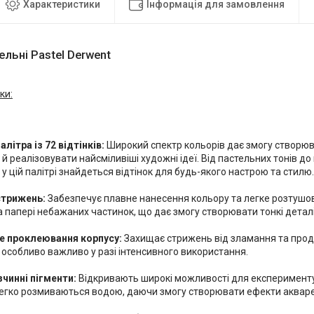
Характеристики
Інформація для замовлення
ельні Pastel Derwent
ки:
алітра із 72 відтінків:
Широкий спектр кольорів дає змогу створюва
й реалізовувати найсміливіші художні ідеї. Від пастельних тонів д
 у цій палітрі знайдеться відтінок для будь-якого настрою та стилю.
стрижень:
Забезпечує плавне нанесення кольору та легке розтушов
 папері небажаних частинок, що дає змогу створювати тонкі деталі
е проклеювання корпусу:
Захищає стрижень від зламання та прод
е особливо важливо у разі інтенсивного використання.
чинні пігменти:
Відкривають широкі можливості для експерименту 
егко розмиваються водою, даючи змогу створювати ефекти акварелі