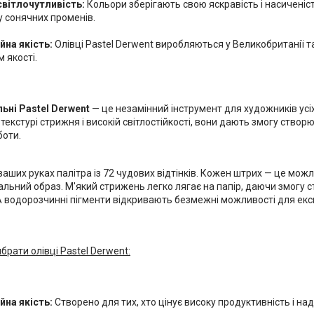
світлочутливість:
Кольори зберігають свою яскравість і насиченіст
у сонячних променів.
йна якість:
Олівці Pastel Derwent виробляються у Великобританії 
 якості.
льні Pastel Derwent
— це незамінний інструмент для художників усіх
й текстурі стрижня і високій світлостійкості, вони дають змогу створ
боти.
у ваших руках палітра із 72 чудових відтінків. Кожен штрих — це можл
альний образ. М'який стрижень легко лягає на папір, даючи змогу 
 А водорозчинні пігменти відкривають безмежні можливості для екс
брати олівці Pastel Derwent:
йна якість:
Створено для тих, хто цінує високу продуктивність і над