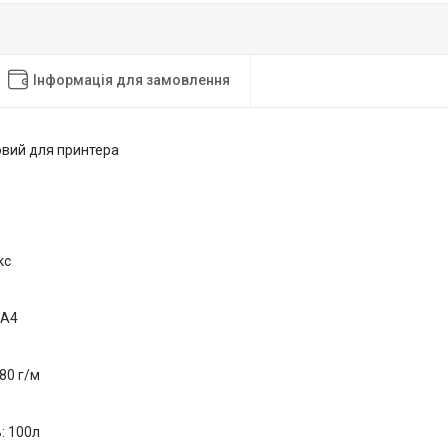
Інформація для замовлення
овий для принтера
кс
 А4
 80 г/м
ь: 100л