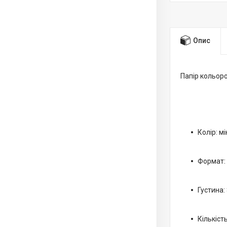
Опис
Папір кольор
Колір: мі
Формат:
Густина:
Кількіст