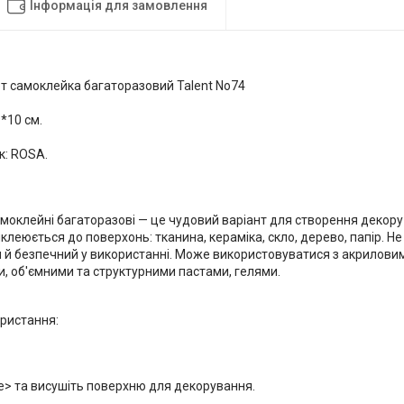
Інформація для замовлення
т самоклейка багаторазовий Talent No74
9*10 см.
к: ROSA.
моклейні багаторазові — це чудовий варіант для створення декору 
леюється до поверхонь: тканина, кераміка, скло, дерево, папір. Не 
 й безпечний у використанні. Може використовуватися з акриловим
, об'ємними та структурними пастами, гелями.
ристання:
е> та висушіть поверхню для декорування.