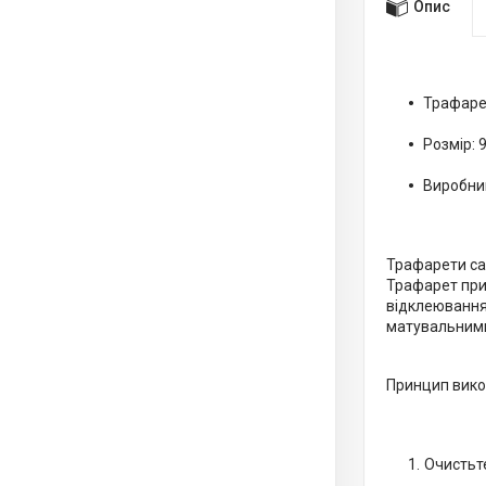
Опис
Трафаре
Розмір: 
Виробни
Трафарети са
Трафарет прик
відклеювання
матувальними
Принцип вико
Очистьт