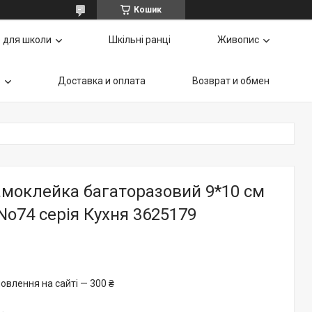
Кошик
 для школи
Шкільні ранці
Живопис
ь
Доставка и оплата
Возврат и обмен
амоклейка багаторазовий 9*10 см
 No74 серія Кухня 3625179
овлення на сайті — 300 ₴