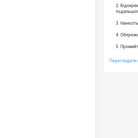
Відокрем
подальшог
Нанесіть
Обережно
Промийт
Переглядати 