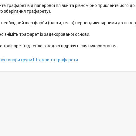
те трафарет від паперової плівки та рівномірно приклейте його до
о зберігання трафарету).
 необхідний шар фарби (пасти, гелю) перпендикулярними до повер
 зніміть трафарет із задекорованої основи.
е трафарет під теплою водою відразу після використання.
всі товари групи Штампи та трафарети